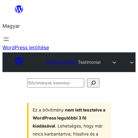
Ugrás
a
Magyar
tartalomhoz
WordPress letöltése
Plugin Directory
Testimonial
Bővítmények
keresése
Ez a bővítmény
nem lett tesztelve a
WordPress legutóbbi 3 fő
kiadásával
. Lehetséges, hogy már
nincs karbantartva, frissítve és a