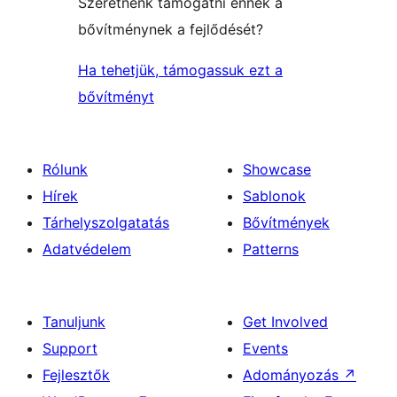
Szeretnénk támogatni ennek a
bővítménynek a fejlődését?
Ha tehetjük, támogassuk ezt a
bővítményt
Rólunk
Showcase
Hírek
Sablonok
Tárhelyszolgatatás
Bővítmények
Adatvédelem
Patterns
Tanuljunk
Get Involved
Support
Events
Fejlesztők
Adományozás
↗