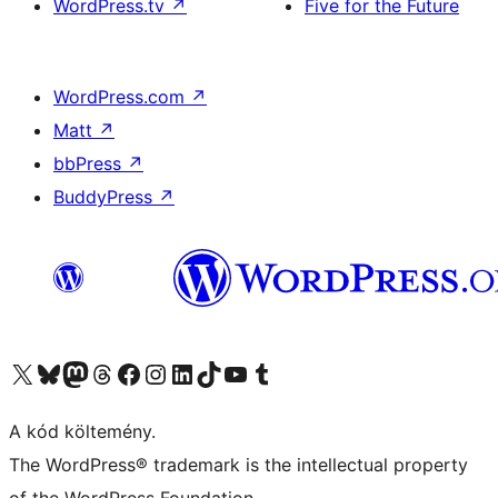
WordPress.tv
↗
Five for the Future
WordPress.com
↗
Matt
↗
bbPress
↗
BuddyPress
↗
Visit our X (formerly Twitter) account
Visit our Bluesky account
Twitter csatornánk
Visit our Threads account
Facebook oldalunk megtekintése
Visit our Instagram account
Visit our LinkedIn account
Visit our TikTok account
Visit our YouTube channel
Visit our Tumblr account
A kód költemény.
The WordPress® trademark is the intellectual property
of the WordPress Foundation.