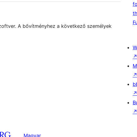
f
t
F
szoftver. A bővítményhez a következő személyek
W
M
b
B
Magyar