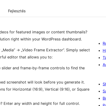
Fejlesztés
ideos for featured images or content thumbnails?
ution right within your WordPress dashboard.
R
„Media” -> „Video Frame Extractor”. Simply select
H
rful editor that allows you to:
T
A
 slider and frame-by-frame controls to find the
d screenshot will look before you generate it.
S
ns for Horizontal (16:9), Vertical (9:16), or Square
S
B
? Enter any width and height for full control.
P