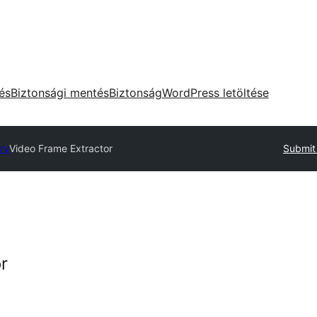
tés
Biztonsági mentés
Biztonság
WordPress letöltése
ry
Video Frame Extractor
Submit 
r