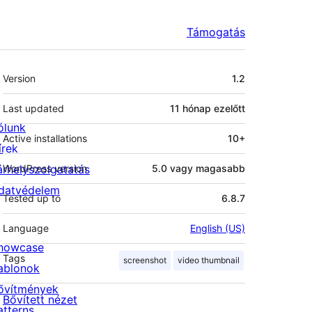
Támogatás
Meta
Version
1.2
Last updated
11 hónap
ezelőtt
ólunk
Active installations
10+
írek
árhelyszolgatatás
WordPress version
5.0 vagy magasabb
datvédelem
Tested up to
6.8.7
Language
English (US)
howcase
Tags
screenshot
video thumbnail
ablonok
ővítmények
Bővített nézet
atterns