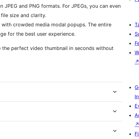
 JPEG and PNG formats. For JPEGs, you can even
ile size and clarity.
 with crowded media modal popups. The entire
T
ge for the best user experience.
S
F
e the perfect video thumbnail in seconds without
W
G
I
E
A
F