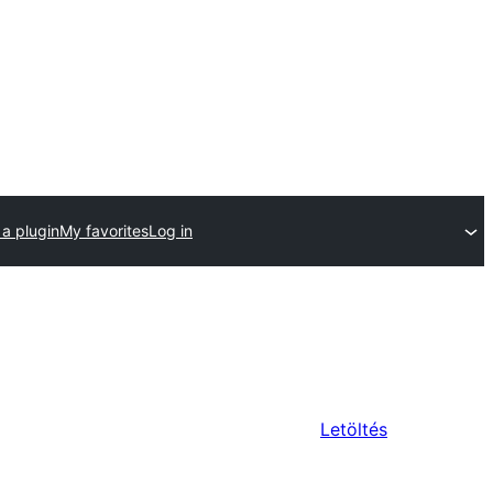
a plugin
My favorites
Log in
Letöltés