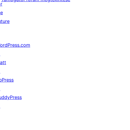
or
he
uture
ordPress.com
↗
att
↗
bPress
↗
uddyPress
↗