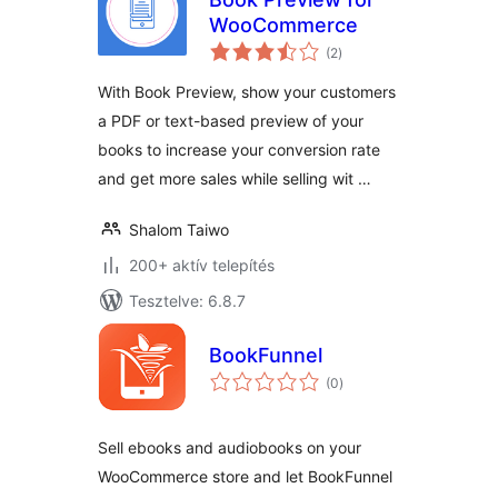
WooCommerce
értékelés
(2
)
összesen
With Book Preview, show your customers
a PDF or text-based preview of your
books to increase your conversion rate
and get more sales while selling wit …
Shalom Taiwo
200+ aktív telepítés
Tesztelve: 6.8.7
BookFunnel
értékelés
(0
)
összesen
Sell ebooks and audiobooks on your
WooCommerce store and let BookFunnel