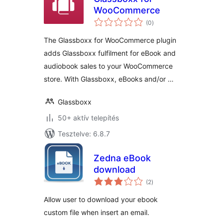
WooCommerce
értékelés
(0
)
összesen
The Glassboxx for WooCommerce plugin
adds Glassboxx fulfilment for eBook and
audiobook sales to your WooCommerce
store. With Glassboxx, eBooks and/or …
Glassboxx
50+ aktív telepítés
Tesztelve: 6.8.7
Zedna eBook
download
értékelés
(2
)
összesen
Allow user to download your ebook
custom file when insert an email.