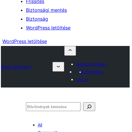
Frissítés
Biztonsági mentés
Biztonság
WordPress letöltése
WordPress letöltése
Submit a plugin
Plugin Directory
My favorites
Log in
Keresés
All