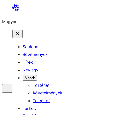
Ugrás
a
Magyar
tartalomhoz
Sablonok
Bővítmények
Hírek
Névjegy
Alapok
Történet
Követelmények
Telepítés
Tárhely