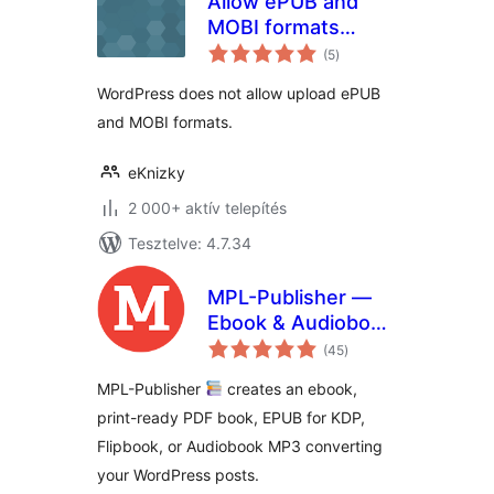
Allow ePUB and
MOBI formats
értékelés
upload
(5
)
összesen
WordPress does not allow upload ePUB
and MOBI formats.
eKnizky
2 000+ aktív telepítés
Tesztelve: 4.7.34
MPL-Publisher —
Ebook & Audiobook
értékelés
Creator
(45
)
összesen
MPL-Publisher
creates an ebook,
print-ready PDF book, EPUB for KDP,
Flipbook, or Audiobook MP3 converting
your WordPress posts.