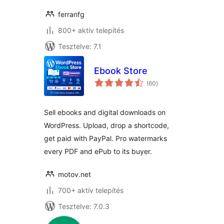
ferranfg
800+ aktív telepítés
Tesztelve: 7.1
Ebook Store
értékelés
(60
)
összesen
Sell ebooks and digital downloads on
WordPress. Upload, drop a shortcode,
get paid with PayPal. Pro watermarks
every PDF and ePub to its buyer.
motov.net
700+ aktív telepítés
Tesztelve: 7.0.3