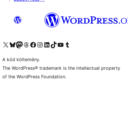
Visit our X (formerly Twitter) account
Visit our Bluesky account
Twitter csatornánk
Visit our Threads account
Facebook oldalunk megtekintése
Visit our Instagram account
Visit our LinkedIn account
Visit our TikTok account
Visit our YouTube channel
Visit our Tumblr account
A kód költemény.
The WordPress® trademark is the intellectual property
of the WordPress Foundation.