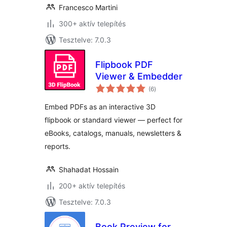
Francesco Martini
300+ aktív telepítés
Tesztelve: 7.0.3
Flipbook PDF
Viewer & Embedder
értékelés
(6
)
összesen
Embed PDFs as an interactive 3D
flipbook or standard viewer — perfect for
eBooks, catalogs, manuals, newsletters &
reports.
Shahadat Hossain
200+ aktív telepítés
Tesztelve: 7.0.3
Book Preview for