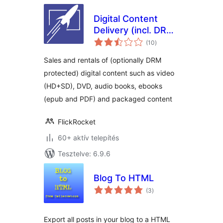
Digital Content
Delivery (incl. DRM)
értékelés
by Flickrocket for
(10
)
összesen
WooCommerce
Sales and rentals of (optionally DRM
protected) digital content such as video
(HD+SD), DVD, audio books, ebooks
(epub and PDF) and packaged content
FlickRocket
60+ aktív telepítés
Tesztelve: 6.9.6
Blog To HTML
értékelés
(3
)
összesen
Export all posts in your blog to a HTML