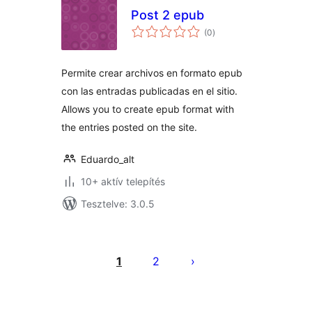
Post 2 epub
értékelés
(0
)
összesen
Permite crear archivos en formato epub
con las entradas publicadas en el sitio.
Allows you to create epub format with
the entries posted on the site.
Eduardo_alt
10+ aktív telepítés
Tesztelve: 3.0.5
Bejegyzések
lapozása
1
2