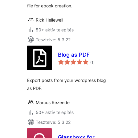
file for ebook creation.
Rick Hellewell
50+ aktív telepítés
Tesztelve: 5.3.22
Blog as PDF
értékelés
(1
)
összesen
Export posts from your wordpress blog
as PDF.
Marcos Rezende
50+ aktív telepítés
Tesztelve: 5.3.22
Glassboxx for