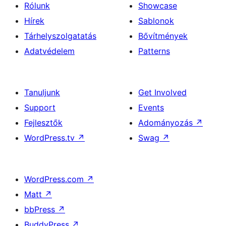
Rólunk
Showcase
Hírek
Sablonok
Tárhelyszolgatatás
Bővítmények
Adatvédelem
Patterns
Tanuljunk
Get Involved
Support
Events
Fejlesztők
Adományozás
↗
WordPress.tv
↗
Swag
↗
WordPress.com
↗
Matt
↗
bbPress
↗
BuddyPress
↗