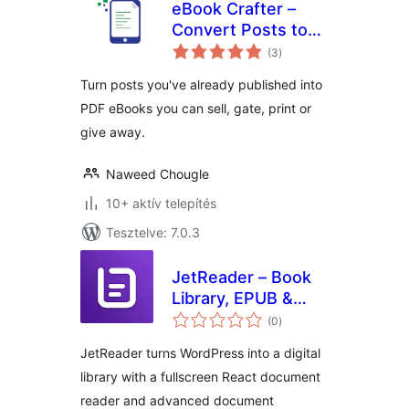
eBook Crafter –
Convert Posts to
értékelés
PDF eBooks, Ready
(3
)
összesen
to Print
Turn posts you've already published into
PDF eBooks you can sell, gate, print or
give away.
Naweed Chougle
10+ aktív telepítés
Tesztelve: 7.0.3
JetReader – Book
Library, EPUB &
értékelés
PDF Reader (Lite)
(0
)
összesen
JetReader turns WordPress into a digital
library with a fullscreen React document
reader and advanced document