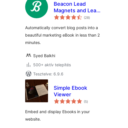
Beacon Lead
Magnets and Lead
értékelés
Capture
(28
)
összesen
Automatically convert blog posts into a
beautiful marketing eBook in less than 2
minutes.
Syed Balkhi
500+ aktív telepítés
Tesztelve: 6.9.6
Simple Ebook
Viewer
értékelés
(5
)
összesen
Embed and display Ebooks in your
website.