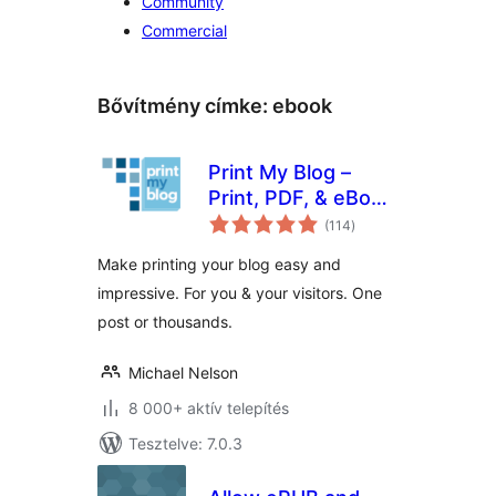
Community
Commercial
Bővítmény címke:
ebook
Print My Blog –
Print, PDF, & eBook
értékelés
Converter
(114
)
összesen
WordPress Plugin
Make printing your blog easy and
impressive. For you & your visitors. One
post or thousands.
Michael Nelson
8 000+ aktív telepítés
Tesztelve: 7.0.3