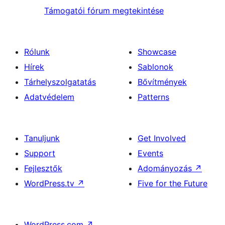
Támogatói fórum megtekintése
Rólunk
Showcase
Hírek
Sablonok
Tárhelyszolgatatás
Bővítmények
Adatvédelem
Patterns
Tanuljunk
Get Involved
Support
Events
Fejlesztők
Adományozás
↗
WordPress.tv
↗
Five for the Future
WordPress.com
↗