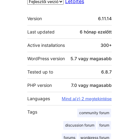
Letöltés
Meta
Version
6.11.14
Last updated
6 hónap
ezelőtt
Active installations
300+
WordPress version
5.7 vagy magasabb
Tested up to
6.8.7
PHP version
7.0 vagy magasabb
Languages
Mind a(z) 2 megtekintése
Tags
community forum
discussion forum
forum
forums
wordpress forum