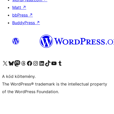
Matt
↗
bbPress
↗
BuddyPress
↗
Visit our X (formerly Twitter) account
Visit our Bluesky account
Twitter csatornánk
Visit our Threads account
Facebook oldalunk megtekintése
Visit our Instagram account
Visit our LinkedIn account
Visit our TikTok account
Visit our YouTube channel
Visit our Tumblr account
A kód költemény.
The WordPress® trademark is the intellectual property
of the WordPress Foundation.