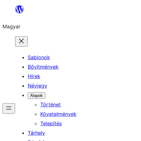
Ugrás
a
Magyar
tartalomhoz
Sablonok
Bővítmények
Hírek
Névjegy
Alapok
Történet
Követelmények
Telepítés
Tárhely