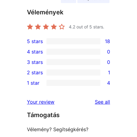
Vélemények
4.2
out of 5 stars.
5 stars
18
18
4 stars
0
5-
0
3 stars
0
star
4-
0
2 stars
1
reviews
star
3-
1
1 star
4
reviews
star
2-
4
reviews
star
1-
reviews
Your review
See all
review
star
Támogatás
reviews
Vélemény? Segítségkérés?