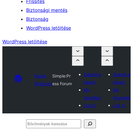
Frissítés
Biztonsági mentés
Biztonság
WordPress letöltése
WordPress letöltése
Submit a
Submit a
Plugin
Simple:Pr
plugin
plugin
Directory
ess Forum
My
My
favorites
favorites
Log in
Log in
Bővítmények
keresése