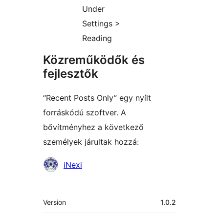
Under
Settings >
Reading
Közreműködők és
fejlesztők
“Recent Posts Only” egy nyílt
forráskódú szoftver. A
bővítményhez a következő
személyek járultak hozzá:
Közreműködők
iNexi
Meta
Version
1.0.2