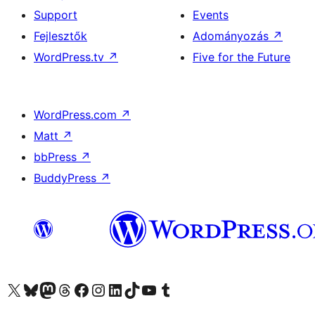
Support
Events
Fejlesztők
Adományozás
↗
WordPress.tv
↗
Five for the Future
WordPress.com
↗
Matt
↗
bbPress
↗
BuddyPress
↗
Visit our X (formerly Twitter) account
Visit our Bluesky account
Twitter csatornánk
Visit our Threads account
Facebook oldalunk megtekintése
Visit our Instagram account
Visit our LinkedIn account
Visit our TikTok account
Visit our YouTube channel
Visit our Tumblr account