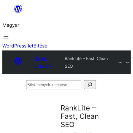
Ugrás
a
Magyar
tartalomhoz
WordPress letöltése
Plugin
RankLite – Fast, Clean
Directory
SEO
Bővítmények
keresése
RankLite –
Fast, Clean
SEO