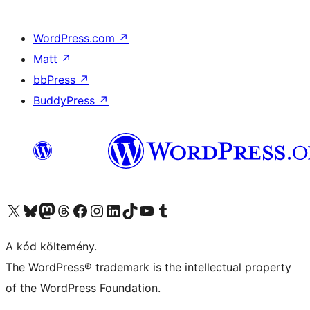
WordPress.com
↗
Matt
↗
bbPress
↗
BuddyPress
↗
Visit our X (formerly Twitter) account
Visit our Bluesky account
Twitter csatornánk
Visit our Threads account
Facebook oldalunk megtekintése
Visit our Instagram account
Visit our LinkedIn account
Visit our TikTok account
Visit our YouTube channel
Visit our Tumblr account
A kód költemény.
The WordPress® trademark is the intellectual property
of the WordPress Foundation.