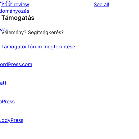
vents
reviews
Your review
See all
reviews
star
dományozás
Támogatás
review
↗
wag
Vélemény? Segítségkérés?
↗
Támogatói fórum megtekintése
ordPress.com
↗
att
↗
bPress
↗
uddyPress
↗