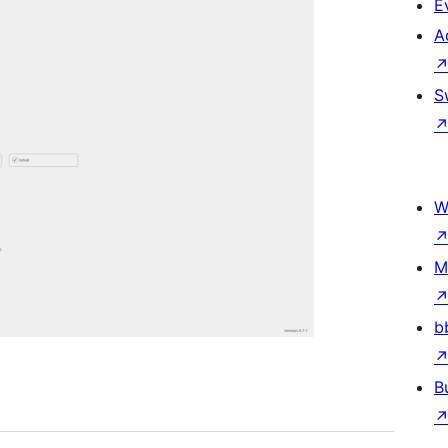
E
A
S
W
M
b
B