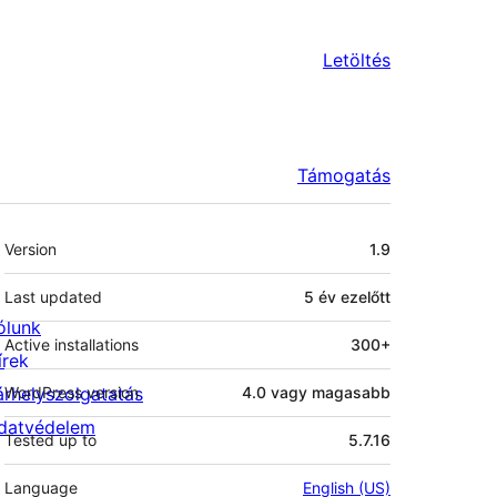
Letöltés
Támogatás
Meta
Version
1.9
Last updated
5 év
ezelőtt
ólunk
Active installations
300+
írek
árhelyszolgatatás
WordPress version
4.0 vagy magasabb
datvédelem
Tested up to
5.7.16
Language
English (US)