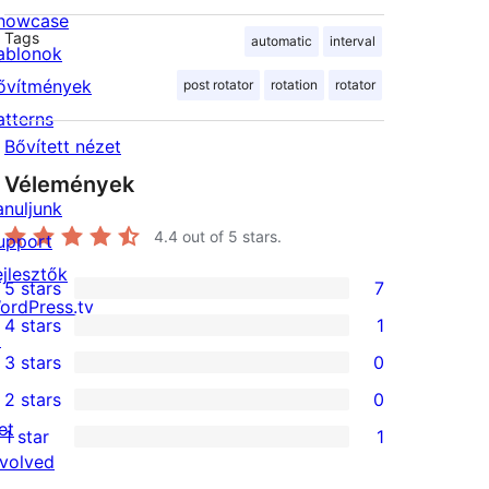
howcase
Tags
automatic
interval
ablonok
ővítmények
post rotator
rotation
rotator
atterns
Bővített nézet
Vélemények
anuljunk
4.4
out of 5 stars.
upport
ejlesztők
5 stars
7
7
ordPress.tv
4 stars
1
5-
↗
1
3 stars
0
star
4-
0
2 stars
0
reviews
star
3-
0
et
1 star
1
review
star
2-
1
nvolved
reviews
star
1-