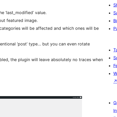
S
e ‘last_modified’ value.
S
out featured image.
B
 categories will be affected and which ones will be
P
ventional ‘post’ type… but you can even rotate
T
S
nabled, the plugin will leave absolutely no traces when
F
W
G
I