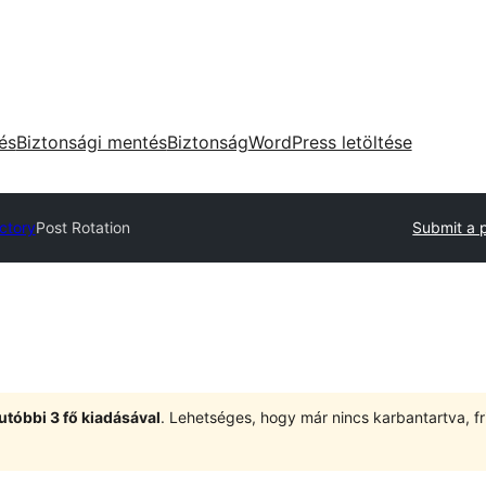
tés
Biztonsági mentés
Biztonság
WordPress letöltése
ectory
Post Rotation
Submit a 
utóbbi 3 fő kiadásával
. Lehetséges, hogy már nincs karbantartva, fri