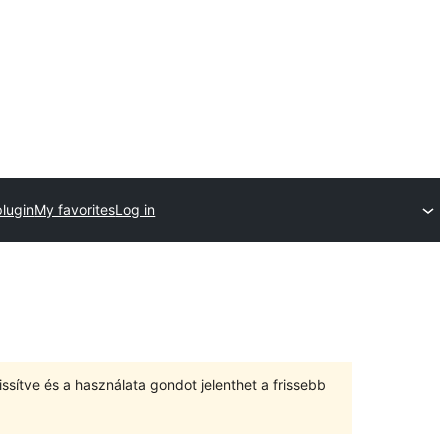
plugin
My favorites
Log in
ssítve és a használata gondot jelenthet a frissebb