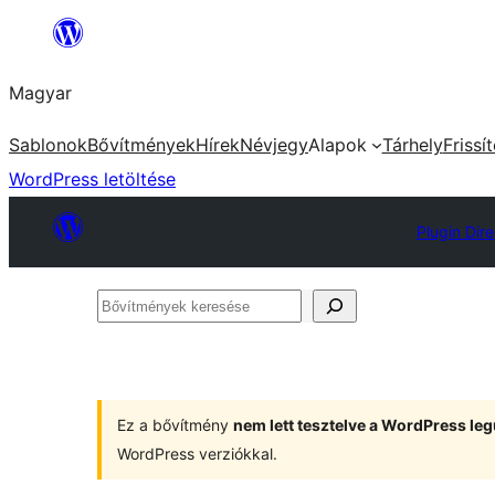
Ugrás
a
Magyar
tartalomhoz
Sablonok
Bővítmények
Hírek
Névjegy
Alapok
Tárhely
Frissí
WordPress letöltése
Plugin Dir
Bővítmények
keresése
Ez a bővítmény
nem lett tesztelve a WordPress leg
WordPress verziókkal.