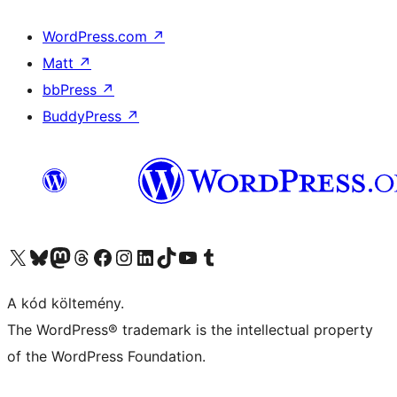
WordPress.com
↗
Matt
↗
bbPress
↗
BuddyPress
↗
Visit our X (formerly Twitter) account
Visit our Bluesky account
Twitter csatornánk
Visit our Threads account
Facebook oldalunk megtekintése
Visit our Instagram account
Visit our LinkedIn account
Visit our TikTok account
Visit our YouTube channel
Visit our Tumblr account
A kód költemény.
The WordPress® trademark is the intellectual property
of the WordPress Foundation.