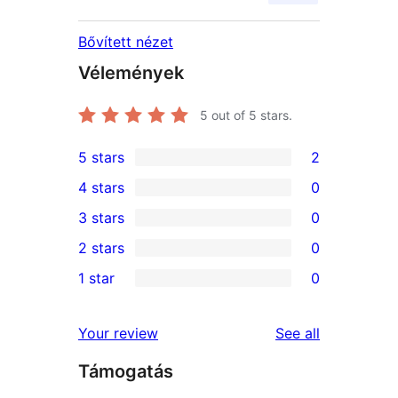
Bővített nézet
Vélemények
5
out of 5 stars.
5 stars
2
2
4 stars
0
5-
0
3 stars
0
star
4-
0
2 stars
0
reviews
star
3-
0
1 star
0
reviews
star
2-
0
reviews
star
1-
reviews
Your review
See all
reviews
star
Támogatás
reviews