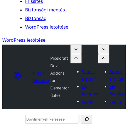
Frissítés
Biztonsági mentés
Biztonság
WordPress letöltése
WordPress letöltése
Pixelcraft
Dev
Submit
Submit
Plugin
Addons
a plugin
a plugin
Directory
for
My
My
Elementor
favorites
favorites
(Lite)
Log in
Log in
Bővítmények
keresése