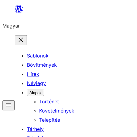
Ugrás
a
Magyar
tartalomhoz
Sablonok
Bővítmények
Hírek
Névjegy
Alapok
Történet
Követelmények
Telepítés
Tárhely