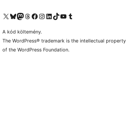
Visit our X (formerly Twitter) account
Visit our Bluesky account
Twitter csatornánk
Visit our Threads account
Facebook oldalunk megtekintése
Visit our Instagram account
Visit our LinkedIn account
Visit our TikTok account
Visit our YouTube channel
Visit our Tumblr account
A kód költemény.
The WordPress® trademark is the intellectual property
of the WordPress Foundation.