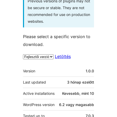
Previous versions of plugins may not
be secure or stable. They are not
recommended for use on production
websites.
Please select a specific version to
download.
Letöltés
Meta
Version
1.0.0
Last updated
3 hónap
ezelőtt
Active installations
Kevesebb, mint 10
WordPress version
6.2 vagy magasabb
Tested up to
7.0.3