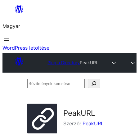
Ugrás
a
Magyar
tartalomhoz
WordPress letöltése
Plugin Directory
PeakURL
Bővítmények
keresése
PeakURL
Szerző:
PeakURL