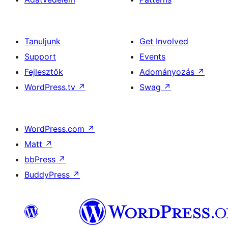
Tanuljunk
Get Involved
Support
Events
Fejlesztők
Adományozás
↗
WordPress.tv
↗
Swag
↗
WordPress.com
↗
Matt
↗
bbPress
↗
BuddyPress
↗