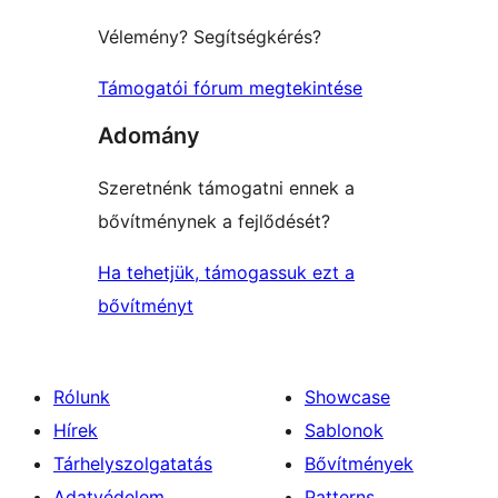
Vélemény? Segítségkérés?
Támogatói fórum megtekintése
Adomány
Szeretnénk támogatni ennek a
bővítménynek a fejlődését?
Ha tehetjük, támogassuk ezt a
bővítményt
Rólunk
Showcase
Hírek
Sablonok
Tárhelyszolgatatás
Bővítmények
Adatvédelem
Patterns