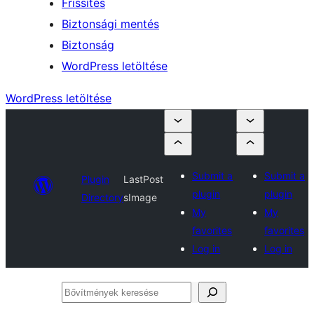
Frissítés
Biztonsági mentés
Biztonság
WordPress letöltése
WordPress letöltése
Submit a
Submit a
Plugin
LastPost
plugin
plugin
Directory
sImage
My
My
favorites
favorites
Log in
Log in
Bővítmények
keresése