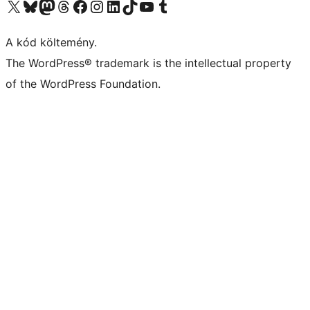
Visit our X (formerly Twitter) account
Visit our Bluesky account
Twitter csatornánk
Visit our Threads account
Facebook oldalunk megtekintése
Visit our Instagram account
Visit our LinkedIn account
Visit our TikTok account
Visit our YouTube channel
Visit our Tumblr account
A kód költemény.
The WordPress® trademark is the intellectual property
of the WordPress Foundation.