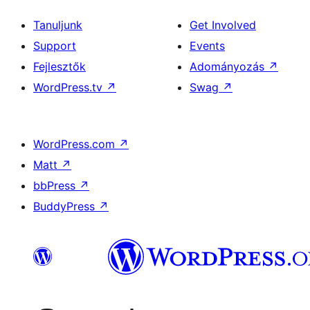
Tanuljunk
Get Involved
Support
Events
Fejlesztők
Adományozás
↗
WordPress.tv
↗
Swag
↗
WordPress.com
↗
Matt
↗
bbPress
↗
BuddyPress
↗