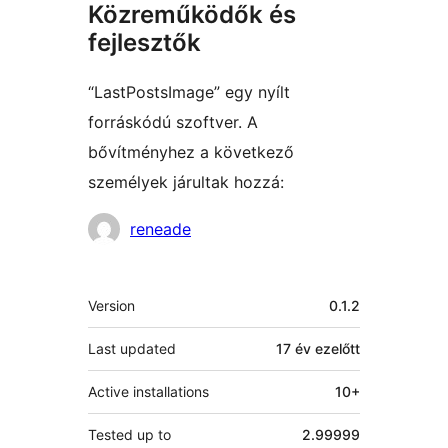
Közreműködők és
fejlesztők
“LastPostsImage” egy nyílt
forráskódú szoftver. A
bővítményhez a következő
személyek járultak hozzá:
Közreműködők
reneade
Meta
Version
0.1.2
Last updated
17 év
ezelőtt
Active installations
10+
Tested up to
2.99999