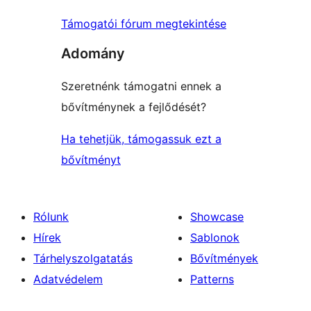
Támogatói fórum megtekintése
Adomány
Szeretnénk támogatni ennek a
bővítménynek a fejlődését?
Ha tehetjük, támogassuk ezt a
bővítményt
Rólunk
Showcase
Hírek
Sablonok
Tárhelyszolgatatás
Bővítmények
Adatvédelem
Patterns