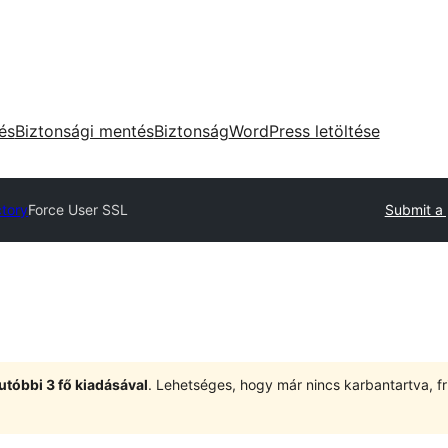
tés
Biztonsági mentés
Biztonság
WordPress letöltése
ctory
Force User SSL
Submit a 
utóbbi 3 fő kiadásával
. Lehetséges, hogy már nincs karbantartva, fri