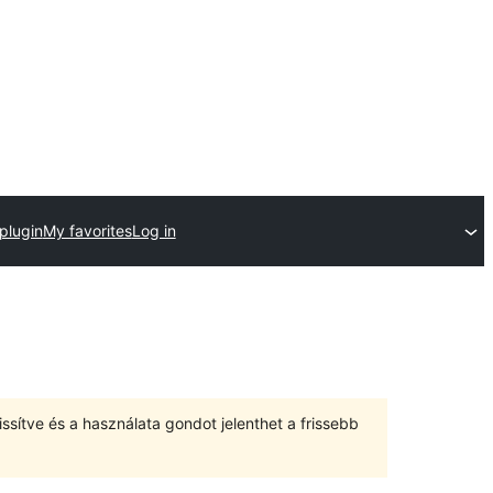
plugin
My favorites
Log in
ssítve és a használata gondot jelenthet a frissebb