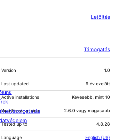
Letöltés
Támogatás
Meta
Version
1.0
Last updated
9 év
ezelőtt
ólunk
Active installations
Kevesebb, mint 10
írek
árhelyszolgatatás
WordPress version
2.6.0 vagy magasabb
datvédelem
Tested up to
4.8.28
Language
English (US)