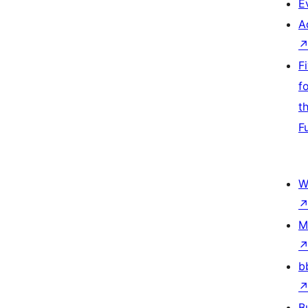
E
A
F
f
t
F
W
M
b
B