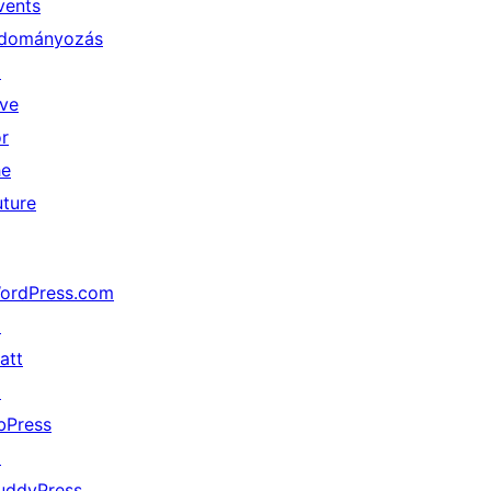
vents
dományozás
↗
ive
or
he
uture
ordPress.com
↗
att
↗
bPress
↗
uddyPress