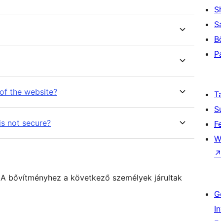
S
S
B
P
 of the website?
T
S
s not secure?
F
W
r. A bővítményhez a következő személyek járultak
G
I