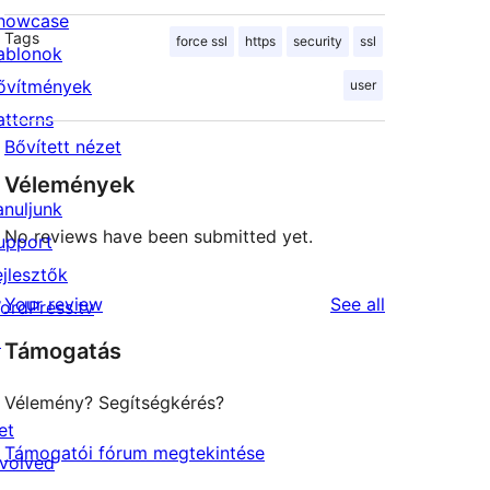
howcase
Tags
force ssl
https
security
ssl
ablonok
ővítmények
user
atterns
Bővített nézet
Vélemények
anuljunk
No reviews have been submitted yet.
upport
ejlesztők
reviews
Your review
See all
ordPress.tv
↗
Támogatás
Vélemény? Segítségkérés?
et
Támogatói fórum megtekintése
nvolved