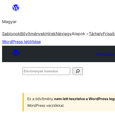
Ugrás
a
Magyar
tartalomhoz
Sablonok
Bővítmények
Hírek
Névjegy
Alapok
Tárhely
Frissí
WordPress letöltése
Plugin Dire
Bővítmények
keresése
Ez a bővítmény
nem lett tesztelve a WordPress leg
WordPress verziókkal.