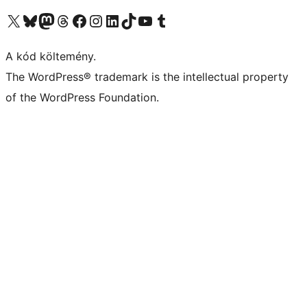
Visit our X (formerly Twitter) account
Visit our Bluesky account
Twitter csatornánk
Visit our Threads account
Facebook oldalunk megtekintése
Visit our Instagram account
Visit our LinkedIn account
Visit our TikTok account
Visit our YouTube channel
Visit our Tumblr account
A kód költemény.
The WordPress® trademark is the intellectual property
of the WordPress Foundation.