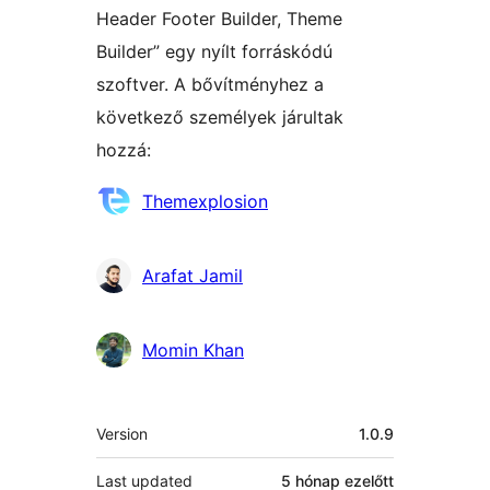
Header Footer Builder, Theme
Builder” egy nyílt forráskódú
szoftver. A bővítményhez a
következő személyek járultak
hozzá:
Közreműködők
Themexplosion
Arafat Jamil
Momin Khan
Meta
Version
1.0.9
Last updated
5 hónap
ezelőtt