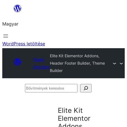
Ugrás
a
Magyar
tartalomhoz
WordPress letöltése
Elite Kit Elementor Addons,
Plugin
Header Footer Builder, Theme
Directory
Builder
Bővítmények
keresése
Elite Kit
Elementor
Addons,