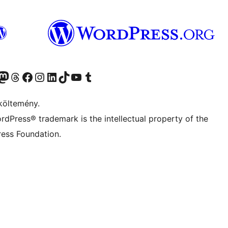
Twitter) account
r Bluesky account
Twitter csatornánk
Visit our Threads account
Facebook oldalunk megtekintése
Visit our Instagram account
Visit our LinkedIn account
Visit our TikTok account
Visit our YouTube channel
Visit our Tumblr account
költemény.
rdPress® trademark is the intellectual property of the
ess Foundation.