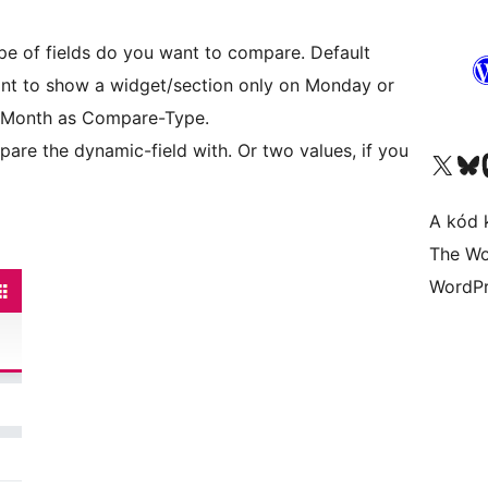
pe of fields do you want to compare. Default
want to show a widget/section only on Monday or
r Month as Compare-Type.
pare the dynamic-field with. Or two values, if you
Visit our X (formerly 
Visit ou
A kód 
The Wo
WordPr