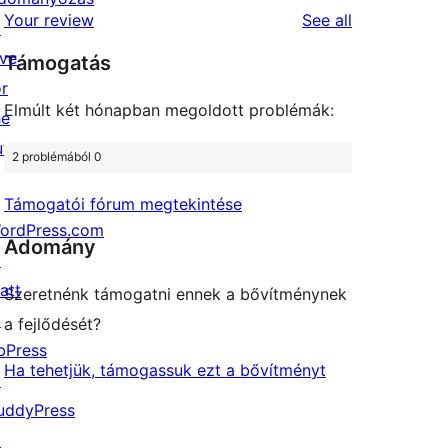
1-
reviews
Your review
See all
reviews
↗
star
ive
Támogatás
reviews
or
Elmúlt két hónapban megoldott problémák:
he
uture
2 problémából 0
Támogatói fórum megtekintése
ordPress.com
Adomány
↗
att
Szeretnénk támogatni ennek a bővítménynek
↗
a fejlődését?
bPress
Ha tehetjük, támogassuk ezt a bővítményt
↗
uddyPress
↗