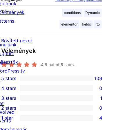
ablonok
ővítmények
Tags
conditions
Dynamic
atterns
elementor
fields
rto
Bővített nézet
anuljunk
Vélemények
upport
ejlesztők
4.8
out of 5 stars.
ordPress.tv
5 stars
109
↗
109
4 stars
0
5-
0
3 stars
1
star
4-
1
et
2 stars
0
reviews
star
3-
0
nvolved
1 star
4
reviews
star
2-
vents
4
review
star
dományozás