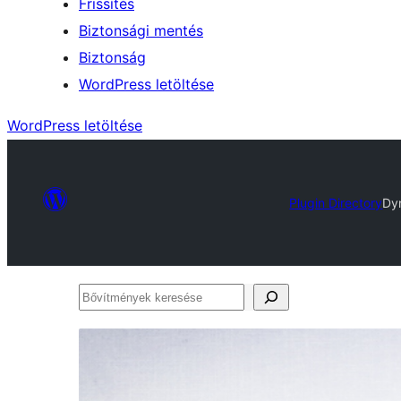
Frissítés
Biztonsági mentés
Biztonság
WordPress letöltése
WordPress letöltése
Plugin Directory
Dy
Bővítmények
keresése