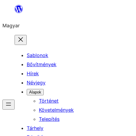
Ugrás
a
Magyar
tartalomhoz
Sablonok
Bővítmények
Hírek
Névjegy
Alapok
Történet
Követelmények
Telepítés
Tárhely