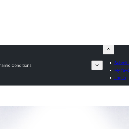
Submit 
namic Conditions
My favo
Log in