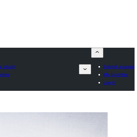
a plugin
Submit a plugin
rites
My favorites
Log in