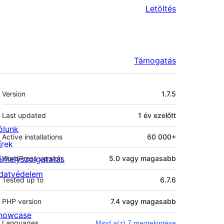
Letöltés
Támogatás
Meta
Version
1.7.5
Last updated
1 év
ezelőtt
ólunk
Active installations
60 000+
írek
árhelyszolgatatás
WordPress version
5.0 vagy magasabb
datvédelem
Tested up to
6.7.6
PHP version
7.4 vagy magasabb
howcase
Languages
Mind a(z) 7 megtekintése