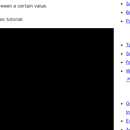
S
etween a certain value.
B
o tutorial:
P
T
S
F
W
G
I
E
A