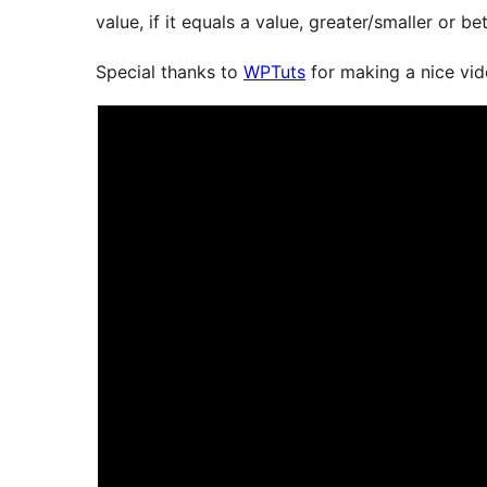
value, if it equals a value, greater/smaller or b
Special thanks to
WPTuts
for making a nice vide