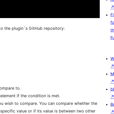
F
f
o the plugin´s GitHub repository:
t
F
W
M
compare to.
b
lement if the condition is met.
 you wish to compare. You can compare whether the
B
 specific value or if its value is between two other