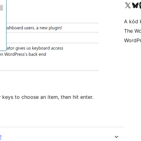
Visit our X (formerly 
Visit ou
A kód 
The Wo
WordPr
 keys to choose an item, then hit enter.
?