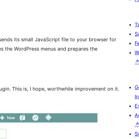
T
S
 sends its small JavaScript file to your browser for
F
es the WordPress menus and prepares the
W
G
ugin. This is, I hope, worthwhile improvement on it.
I
E
A
S