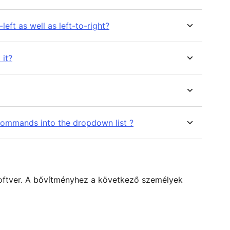
eft as well as left-to-right?
 it?
 commands into the dropdown list ?
zoftver. A bővítményhez a következő személyek