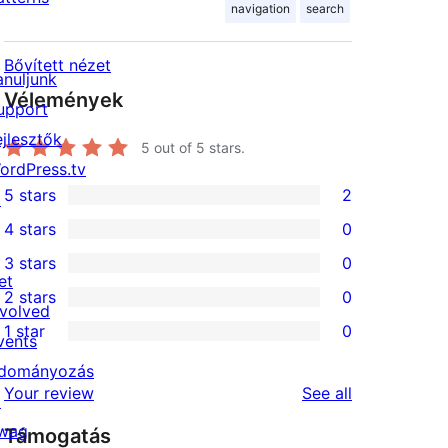
navigation
search
Bővített nézet
anuljunk
Vélemények
upport
ejlesztők
5
out of 5 stars.
ordPress.tv
5 stars
2
↗
2
4 stars
0
5-
0
3 stars
0
star
4-
0
et
2 stars
0
reviews
star
3-
0
nvolved
1 star
0
reviews
star
2-
vents
0
reviews
star
dományozás
1-
reviews
Your review
See all
reviews
↗
star
wag
Támogatás
reviews