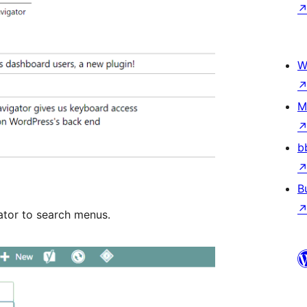
W
M
b
B
gator to search menus.