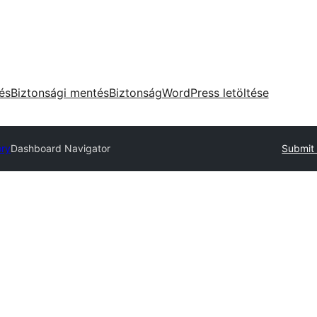
tés
Biztonsági mentés
Biztonság
WordPress letöltése
ory
Dashboard Navigator
Submit 