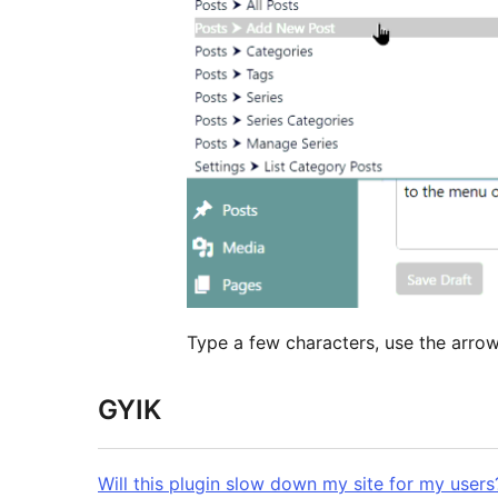
Type a few characters, use the arrow
GYIK
Will this plugin slow down my site for my users