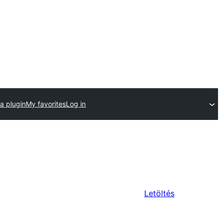
a plugin
My favorites
Log in
Letöltés