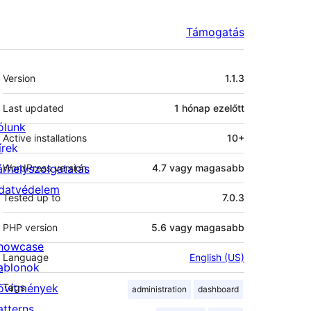
Támogatás
Meta
Version
1.1.3
Last updated
1 hónap
ezelőtt
ólunk
Active installations
10+
írek
árhelyszolgatatás
WordPress version
4.7 vagy magasabb
datvédelem
Tested up to
7.0.3
PHP version
5.6 vagy magasabb
howcase
Language
English (US)
ablonok
ővítmények
Tags
administration
dashboard
atterns