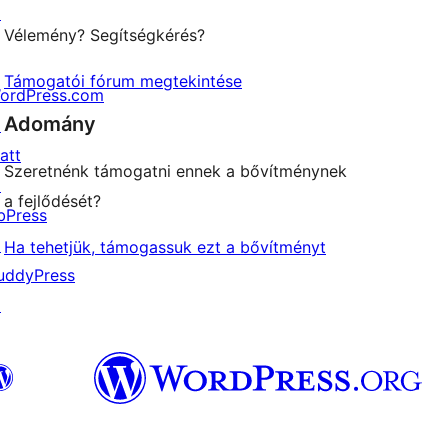
↗
Vélemény? Segítségkérés?
Támogatói fórum megtekintése
ordPress.com
Adomány
↗
att
Szeretnénk támogatni ennek a bővítménynek
↗
a fejlődését?
bPress
↗
Ha tehetjük, támogassuk ezt a bővítményt
uddyPress
↗