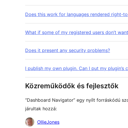
Does this work for languages rendered right-to-l
What if some of my registered users don’t want
Does it present any security problems?
I publish my own plugin. Can I put my plugin’s
Közreműködők és fejlesztők
“Dashboard Navigator” egy nyílt forráskódú s
járultak hozzá:
Közreműködők
OllieJones