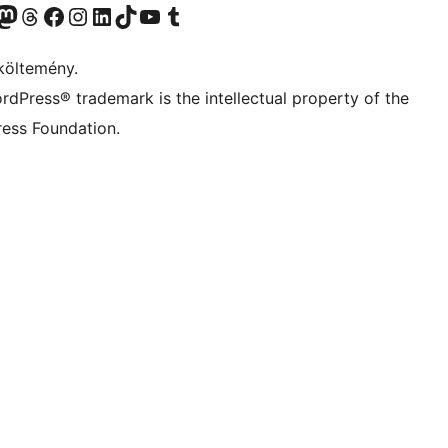
Twitter) account
r Bluesky account
Twitter csatornánk
Visit our Threads account
Facebook oldalunk megtekintése
Visit our Instagram account
Visit our LinkedIn account
Visit our TikTok account
Visit our YouTube channel
Visit our Tumblr account
költemény.
rdPress® trademark is the intellectual property of the
ess Foundation.