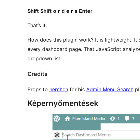
Shift
Shift
o
r
d
e
r
s
Enter
Tnat’s it.
How does this plugin work? It is lightweight. It
every dashboard page. That JavaScript analyz
dropdown list.
Credits
Props to
herchen
for his
Admin Menu Search
pl
Képernyőmentések