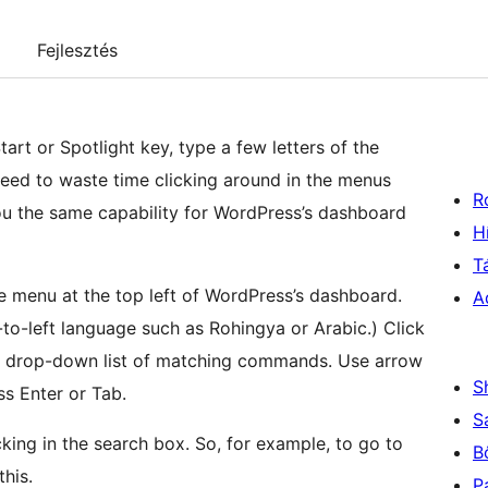
Fejlesztés
rt or Spotlight key, type a few letters of the
need to waste time clicking around in the menus
R
ou the same capability for WordPress’s dashboard
H
T
he menu at the top left of WordPress’s dashboard.
A
t-to-left language such as Rohingya or Arabic.) Click
e a drop-down list of matching commands. Use arrow
S
s Enter or Tab.
S
cking in the search box. So, for example, to go to
B
his.
P