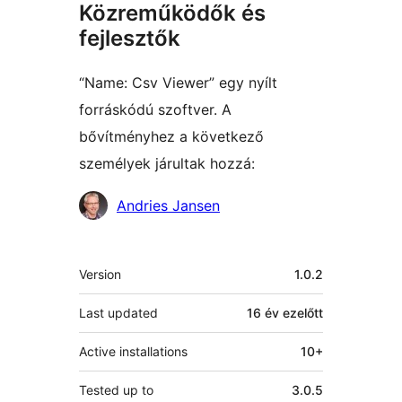
Közreműködők és
fejlesztők
“Name: Csv Viewer” egy nyílt
forráskódú szoftver. A
bővítményhez a következő
személyek járultak hozzá:
Közreműködők
Andries Jansen
Meta
Version
1.0.2
Last updated
16 év
ezelőtt
Active installations
10+
Tested up to
3.0.5