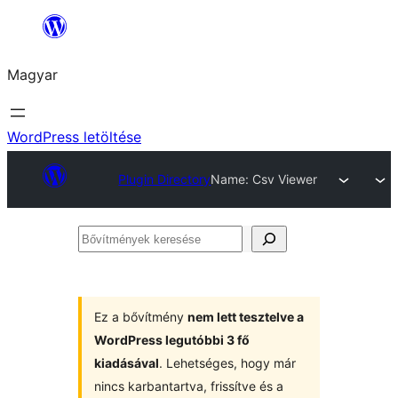
Ugrás
a
Magyar
tartalomhoz
WordPress letöltése
Plugin Directory
Name: Csv Viewer
Bővítmények
keresése
Ez a bővítmény
nem lett tesztelve a
WordPress legutóbbi 3 fő
kiadásával
. Lehetséges, hogy már
nincs karbantartva, frissítve és a