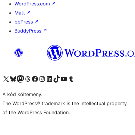
WordPress.com
↗
Matt
↗
bbPress
↗
BuddyPress
↗
Visit our X (formerly Twitter) account
Visit our Bluesky account
Twitter csatornánk
Visit our Threads account
Facebook oldalunk megtekintése
Visit our Instagram account
Visit our LinkedIn account
Visit our TikTok account
Visit our YouTube channel
Visit our Tumblr account
A kód költemény.
The WordPress® trademark is the intellectual property
of the WordPress Foundation.