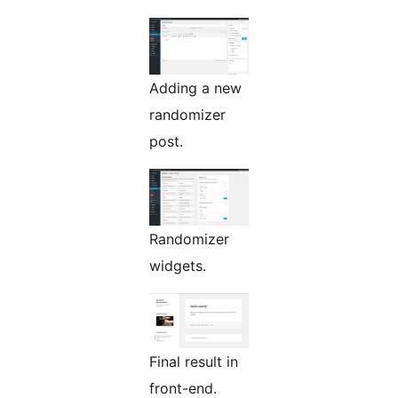
Adding a new
randomizer
post.
Randomizer
widgets.
Final result in
front-end.