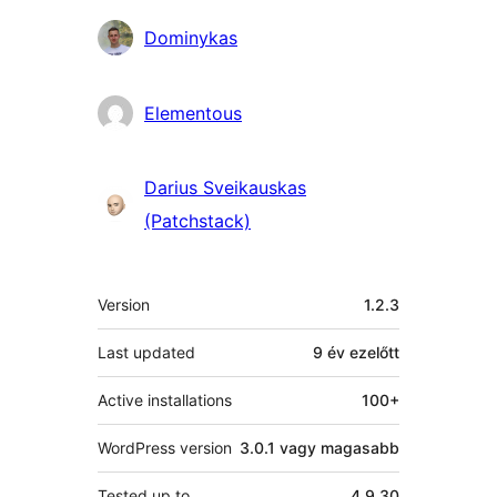
Közreműködők
Dominykas
Elementous
Darius Sveikauskas
(Patchstack)
Meta
Version
1.2.3
Last updated
9 év
ezelőtt
Active installations
100+
WordPress version
3.0.1 vagy magasabb
Tested up to
4.9.30