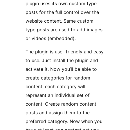
plugin uses its own custom type
posts for the full control over the
website content. Same custom
type posts are used to add images
or videos (embedded).
The plugin is user-friendly and easy
to use. Just install the plugin and
activate it. Now you’ll be able to
create categories for random
content, each category will
represent an individual set of
content. Create random content
posts and assign them to the
preferred category. Now when you