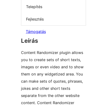
Telepítés
Fejlesztés
Támogatás
Leírás
Content Randomizer plugin allows
you to create sets of short texts,
images or even video and to show
them on any widgetized area. You
can make sets of quotes, phrases,
jokes and other short texts
separate from the other website
content. Content Randomizer