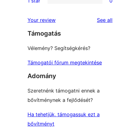
1 star
0
reviews
star
2-
0
reviews
star
1-
reviews
Your review
See all
reviews
star
Támogatás
reviews
Vélemény? Segítségkérés?
Támogatói fórum megtekintése
Adomány
Szeretnénk támogatni ennek a
bővítménynek a fejlődését?
Ha tehetjük, támogassuk ezt a
bővítményt