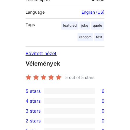
Language
English (US)
Tags
featured
joke
quote
random
text
Bővített nézet
Vélemények
5
out of 5 stars.
5 stars
6
6
4 stars
0
5-
0
3 stars
0
star
4-
0
2 stars
0
reviews
star
3-
0