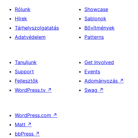
Rólunk
Showcase
Hírek
Sablonok
Tárhelyszolgatatás
Bővítmények
Adatvédelem
Patterns
Tanuljunk
Get Involved
Support
Events
Fejlesztők
Adományozás
↗
WordPress.tv
↗
Swag
↗
WordPress.com
↗
Matt
↗
bbPress
↗