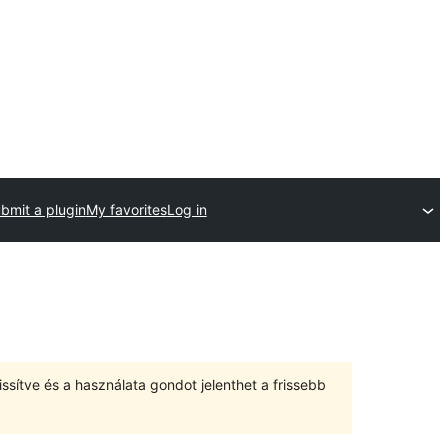
bmit a plugin
My favorites
Log in
ssítve és a használata gondot jelenthet a frissebb