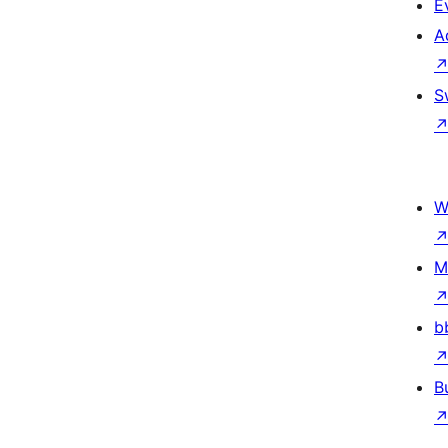
E
A
S
W
M
b
B