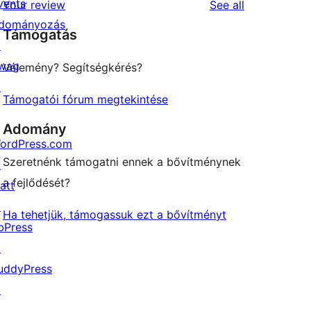
vents
reviews
Your review
See all
reviews
star
dományozás
Támogatás
reviews
↗
wag
Vélemény? Segítségkérés?
↗
Támogatói fórum megtekintése
Adomány
ordPress.com
Szeretnénk támogatni ennek a bővítménynek
↗
a fejlődését?
att
↗
Ha tehetjük, támogassuk ezt a bővítményt
bPress
↗
uddyPress
↗