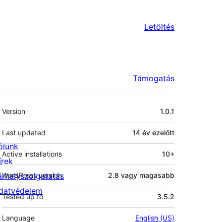
Letöltés
Támogatás
Meta
Version
1.0.1
Last updated
14 év
ezelőtt
ólunk
Active installations
10+
írek
árhelyszolgatatás
WordPress version
2.8 vagy magasabb
datvédelem
Tested up to
3.5.2
Language
English (US)