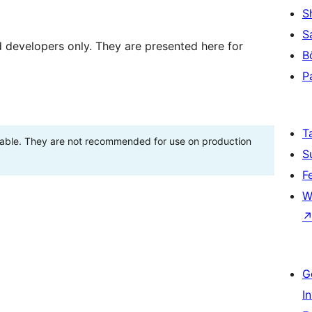
S
S
d developers only. They are presented here for
B
P
T
stable. They are not recommended for use on production
S
F
W
G
I