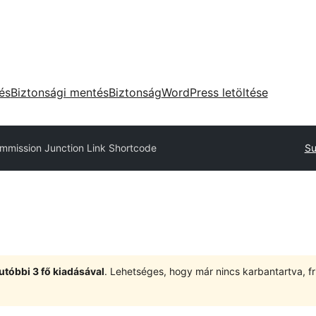
tés
Biztonsági mentés
Biztonság
WordPress letöltése
mmission Junction Link Shortcode
Su
utóbbi 3 fő kiadásával
. Lehetséges, hogy már nincs karbantartva, fri