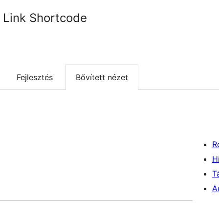
 Link Shortcode
Fejlesztés
Bővített nézet
R
H
T
A