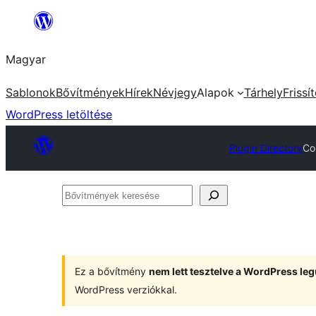
Ugrás
a
Magyar
tartalomhoz
Sablonok
Bővítmények
Hírek
Névjegy
Alapok
Tárhely
Frissí
WordPress letöltése
Plugin Directory
Co
Bővítmények
keresése
Ez a bővítmény
nem lett tesztelve a WordPress leg
WordPress verziókkal.