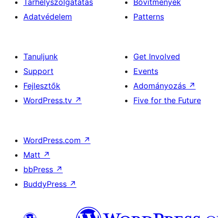
Tárhelyszolgatatás
Bővítmények
Adatvédelem
Patterns
Tanuljunk
Get Involved
Support
Events
Fejlesztők
Adományozás
↗
WordPress.tv
↗
Five for the Future
WordPress.com
↗
Matt
↗
bbPress
↗
BuddyPress
↗