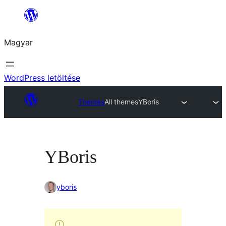
Ugrás
a
Magyar
tartalomhoz
WordPress letöltése
Themes
All themes
YBoris
YBoris
yboris