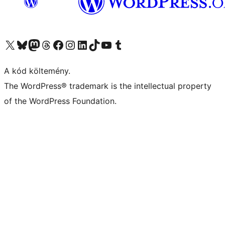
Visit our X (formerly Twitter) account
Visit our Bluesky account
Twitter csatornánk
Visit our Threads account
Facebook oldalunk megtekintése
Visit our Instagram account
Visit our LinkedIn account
Visit our TikTok account
Visit our YouTube channel
Visit our Tumblr account
A kód költemény.
The WordPress® trademark is the intellectual property
of the WordPress Foundation.