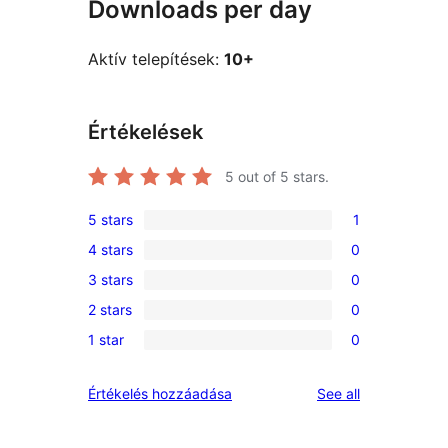
Downloads per day
Aktív telepítések:
10+
Értékelések
5
out of 5 stars.
5 stars
1
1
4 stars
0
5-
0
3 stars
0
star
4-
0
review
2 stars
0
star
3-
0
reviews
1 star
0
star
2-
0
reviews
star
1-
reviews
Értékelés hozzáadása
See all
reviews
star
reviews