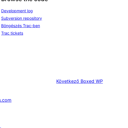
Development log
Subversion repository
Böngészés Trac-ben
Trac tickets
Következő
Boxed WP
s.com
↗