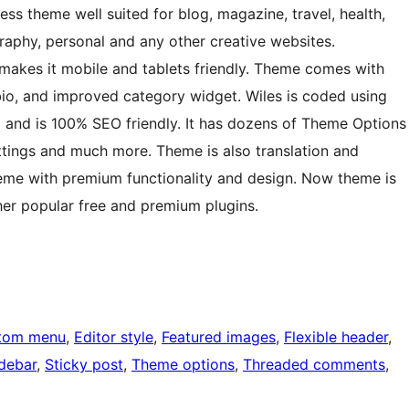
ss theme well suited for blog, magazine, travel, health,
graphy, personal and any other creative websites.
akes it mobile and tablets friendly. Theme comes with
bio, and improved category widget. Wiles is coded using
and is 100% SEO friendly. It has dozens of Theme Options
ettings and much more. Theme is also translation and
theme with premium functionality and design. Now theme is
er popular free and premium plugins.
tom menu
, 
Editor style
, 
Featured images
, 
Flexible header
, 
idebar
, 
Sticky post
, 
Theme options
, 
Threaded comments
, 