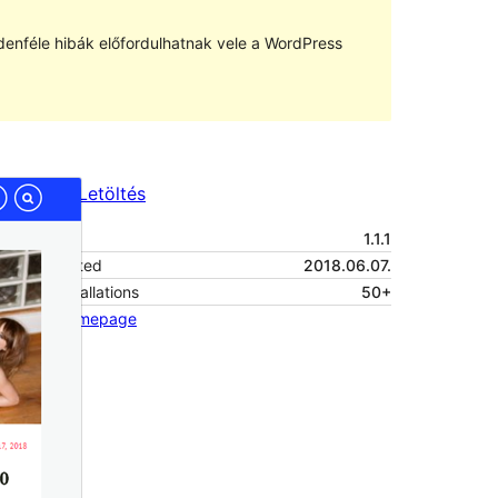
denféle hibák előfordulhatnak vele a WordPress
Előnézet
Letöltés
Verzió
1.1.1
Last updated
2018.06.07.
Active installations
50+
Theme homepage