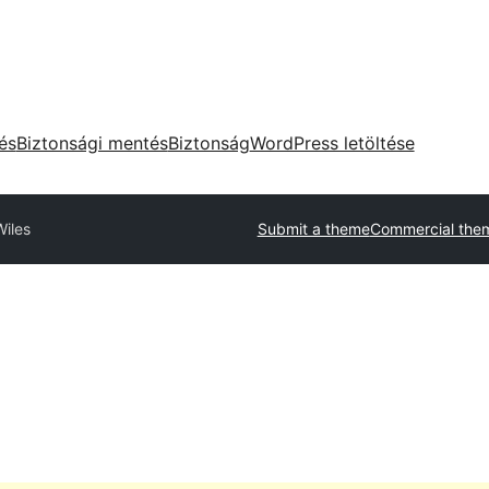
tés
Biztonsági mentés
Biztonság
WordPress letöltése
Wiles
Submit a theme
Commercial the