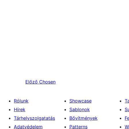
Előző
Chosen
Rólunk
Showcase
T
Hírek
Sablonok
S
Tárhelyszolgatatás
Bővítmények
F
Adatvédelem
Patterns
W