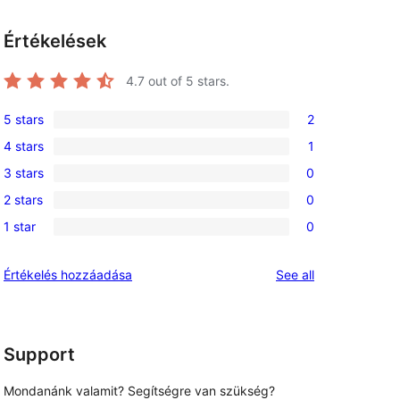
Értékelések
4.7
out of 5 stars.
5 stars
2
2
4 stars
1
5-
1
3 stars
0
star
4-
0
reviews
2 stars
0
star
3-
0
review
1 star
0
star
2-
0
reviews
star
1-
reviews
Értékelés hozzáadása
See all
reviews
star
reviews
Support
Mondanánk valamit? Segítségre van szükség?