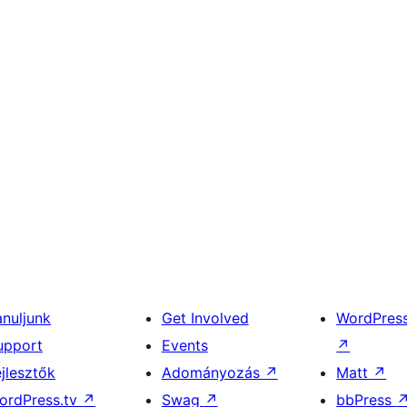
anuljunk
Get Involved
WordPres
upport
Events
↗
ejlesztők
Adományozás
↗
Matt
↗
ordPress.tv
↗
Swag
↗
bbPress