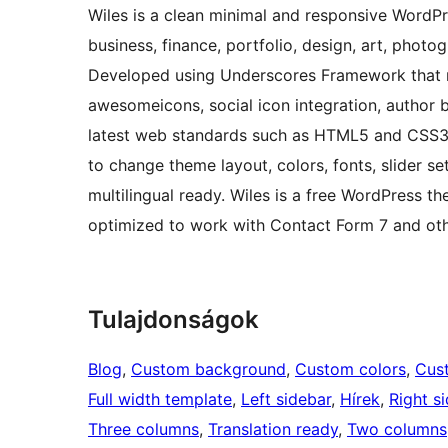
Wiles is a clean minimal and responsive WordPre
business, finance, portfolio, design, art, photo
Developed using Underscores Framework that m
awesomeicons, social icon integration, author 
latest web standards such as HTML5 and CSS3 
to change theme layout, colors, fonts, slider s
multilingual ready. Wiles is a free WordPress 
optimized to work with Contact Form 7 and oth
Tulajdonságok
Blog
, 
Custom background
, 
Custom colors
, 
Cus
Full width template
, 
Left sidebar
, 
Hírek
, 
Right s
Three columns
, 
Translation ready
, 
Two columns