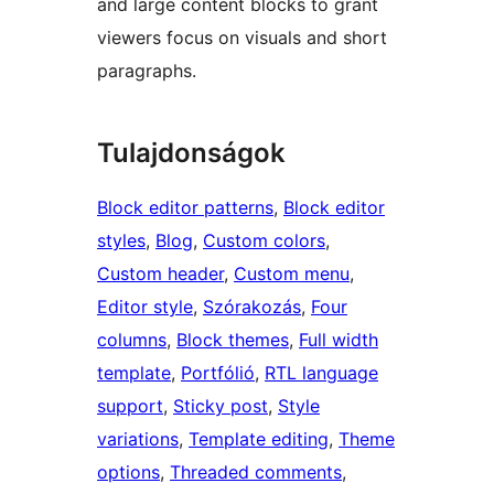
and large content blocks to grant
viewers focus on visuals and short
paragraphs.
Tulajdonságok
Block editor patterns
, 
Block editor
styles
, 
Blog
, 
Custom colors
, 
Custom header
, 
Custom menu
, 
Editor style
, 
Szórakozás
, 
Four
columns
, 
Block themes
, 
Full width
template
, 
Portfólió
, 
RTL language
support
, 
Sticky post
, 
Style
variations
, 
Template editing
, 
Theme
options
, 
Threaded comments
, 