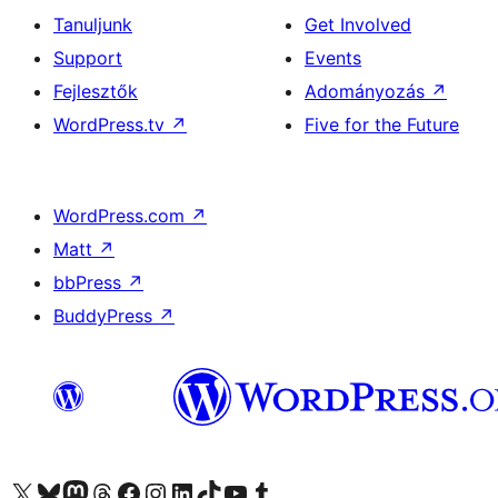
Tanuljunk
Get Involved
Support
Events
Fejlesztők
Adományozás
↗
WordPress.tv
↗
Five for the Future
WordPress.com
↗
Matt
↗
bbPress
↗
BuddyPress
↗
Visit our X (formerly Twitter) account
Visit our Bluesky account
Twitter csatornánk
Visit our Threads account
Facebook oldalunk megtekintése
Visit our Instagram account
Visit our LinkedIn account
Visit our TikTok account
Visit our YouTube channel
Visit our Tumblr account