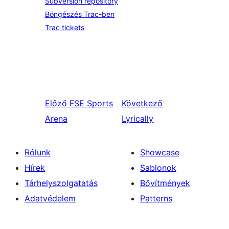
Subversion repository
Böngészés Trac-ben
Trac tickets
Előző
FSE Sports
Következő
Arena
Lyrically
Rólunk
Showcase
Hírek
Sablonok
Tárhelyszolgatatás
Bővítmények
Adatvédelem
Patterns