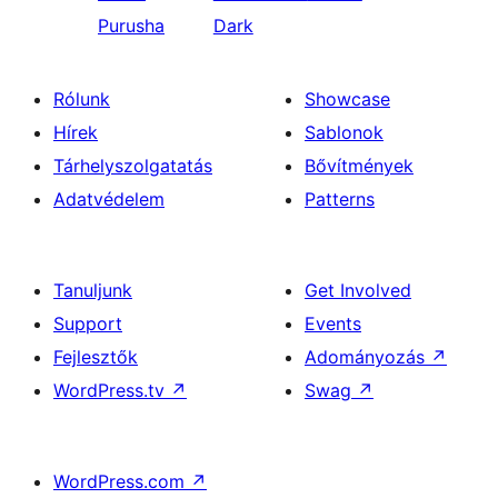
Purusha
Dark
Rólunk
Showcase
Hírek
Sablonok
Tárhelyszolgatatás
Bővítmények
Adatvédelem
Patterns
Tanuljunk
Get Involved
Support
Events
Fejlesztők
Adományozás
↗
WordPress.tv
↗
Swag
↗
WordPress.com
↗