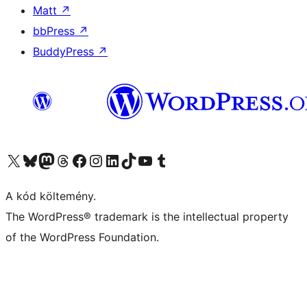
Matt
↗
bbPress
↗
BuddyPress
↗
Visit our X (formerly Twitter) account
Visit our Bluesky account
Twitter csatornánk
Visit our Threads account
Facebook oldalunk megtekintése
Visit our Instagram account
Visit our LinkedIn account
Visit our TikTok account
Visit our YouTube channel
Visit our Tumblr account
A kód költemény.
The WordPress® trademark is the intellectual property
of the WordPress Foundation.