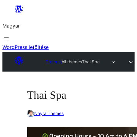
Ugrás
a
Magyar
tartalomhoz
WordPress letöltése
Themes
All themes
Thai Spa
Thai Spa
Nayra Themes