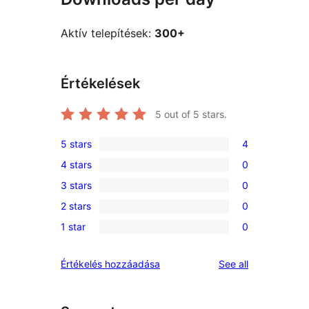
Aktív telepítések:
300+
Értékelések
5
out of 5 stars.
5 stars
4
4
4 stars
0
5-
0
3 stars
0
star
4-
0
reviews
2 stars
0
star
3-
0
reviews
1 star
0
star
2-
0
reviews
star
1-
reviews
Értékelés hozzáadása
See all
reviews
star
reviews