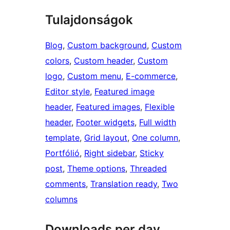
Tulajdonságok
Blog
, 
Custom background
, 
Custom
colors
, 
Custom header
, 
Custom
logo
, 
Custom menu
, 
E-commerce
, 
Editor style
, 
Featured image
header
, 
Featured images
, 
Flexible
header
, 
Footer widgets
, 
Full width
template
, 
Grid layout
, 
One column
, 
Portfólió
, 
Right sidebar
, 
Sticky
post
, 
Theme options
, 
Threaded
comments
, 
Translation ready
, 
Two
columns
Downloads per day