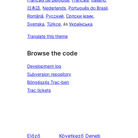
日本語
,
Nederlands
,
Português do Brasil
,
Română
,
Русский
,
Српски језик
,
Svenska
,
Türkçe
, ás
Українська
.
Translate this theme
Browse the code
Development log
Subversion repository
Böngészés Trac-ben
Trac tickets
Előző
Következő
Deneb