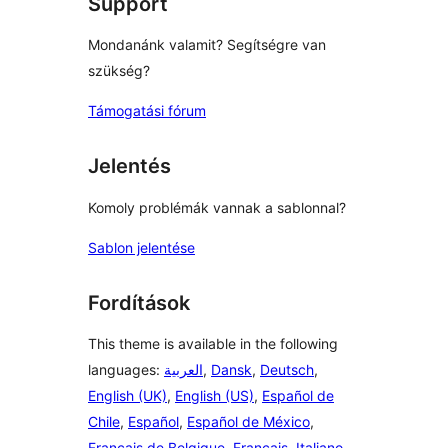
Support
Mondanánk valamit? Segítségre van
szükség?
Támogatási fórum
Jelentés
Komoly problémák vannak a sablonnal?
Sablon jelentése
Fordítások
This theme is available in the following
languages:
العربية
,
Dansk
,
Deutsch
,
English (UK)
,
English (US)
,
Español de
Chile
,
Español
,
Español de México
,
Français de Belgique
,
Français
,
Italiano
,