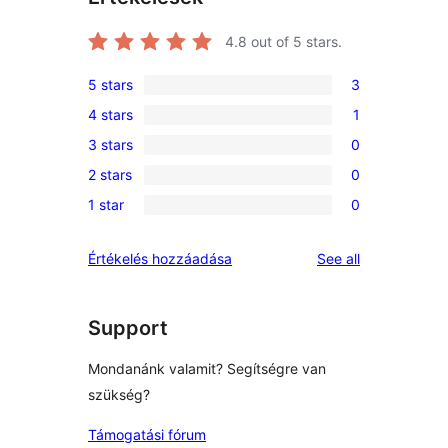
4.8
out of 5 stars.
5 stars
3
3
4 stars
1
5-
1
3 stars
0
star
4-
0
reviews
2 stars
0
star
3-
0
review
1 star
0
star
2-
0
reviews
star
1-
reviews
Értékelés hozzáadása
See all
reviews
star
reviews
Support
Mondanánk valamit? Segítségre van
szükség?
Támogatási fórum