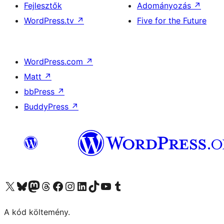
Fejlesztők
Adományozás
↗
WordPress.tv
↗
Five for the Future
WordPress.com
↗
Matt
↗
bbPress
↗
BuddyPress
↗
Visit our X (formerly Twitter) account
Visit our Bluesky account
Twitter csatornánk
Visit our Threads account
Facebook oldalunk megtekintése
Visit our Instagram account
Visit our LinkedIn account
Visit our TikTok account
Visit our YouTube channel
Visit our Tumblr account
A kód költemény.