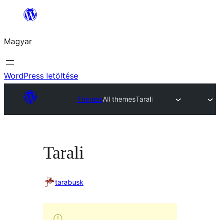
Ugrás
a
Magyar
tartalomhoz
WordPress letöltése
Themes
All themes
Tarali
Tarali
tarabusk