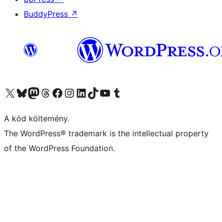
BuddyPress
↗
Visit our X (formerly Twitter) account
Visit our Bluesky account
Twitter csatornánk
Visit our Threads account
Facebook oldalunk megtekintése
Visit our Instagram account
Visit our LinkedIn account
Visit our TikTok account
Visit our YouTube channel
Visit our Tumblr account
A kód költemény.
The WordPress® trademark is the intellectual property
of the WordPress Foundation.