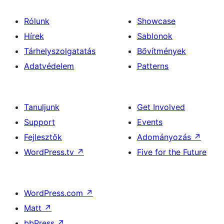
Rólunk
Showcase
Hírek
Sablonok
Tárhelyszolgatatás
Bővítmények
Adatvédelem
Patterns
Tanuljunk
Get Involved
Support
Events
Fejlesztők
Adományozás
↗
WordPress.tv
↗
Five for the Future
WordPress.com
↗
Matt
↗
bbPress
↗