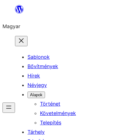
Ugrás
a
Magyar
tartalomhoz
Sablonok
Bővítmények
Hírek
Névjegy
Alapok
Történet
Követelmények
Telepítés
Tárhely