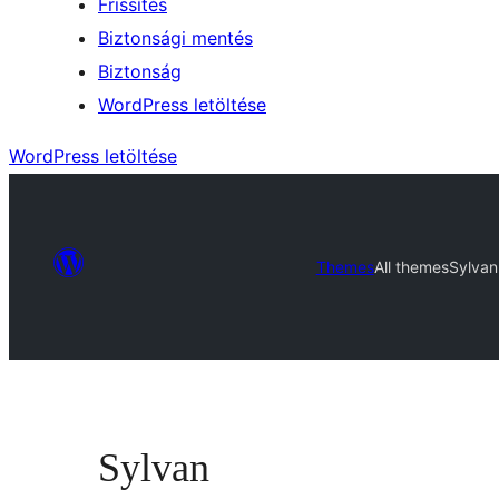
Frissítés
Biztonsági mentés
Biztonság
WordPress letöltése
WordPress letöltése
Themes
All themes
Sylvan
Sylvan