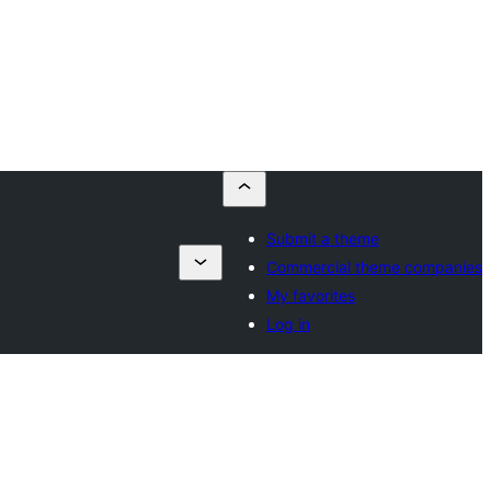
Submit a theme
Commercial theme companies
My favorites
Log in