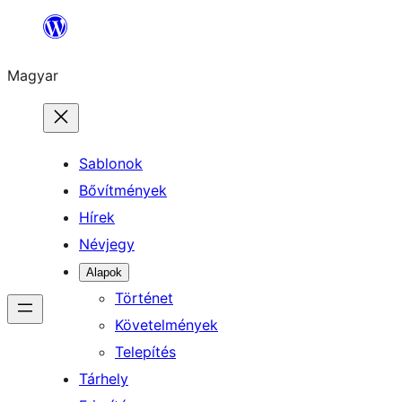
Ugrás
a
Magyar
tartalomhoz
Sablonok
Bővítmények
Hírek
Névjegy
Alapok
Történet
Követelmények
Telepítés
Tárhely