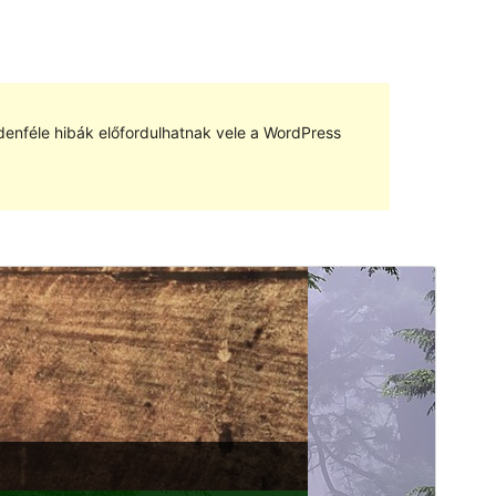
denféle hibák előfordulhatnak vele a WordPress
Előnézet
Letöltés
Verzió
2.1.11
Last updated
2018.11.29.
Active installations
80+
WordPress version
4.5