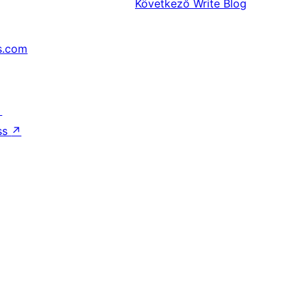
Következő
Write Blog
s.com
↗
ss
↗