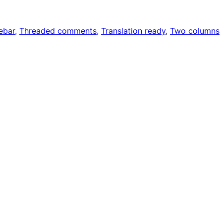
ebar
, 
Threaded comments
, 
Translation ready
, 
Two columns