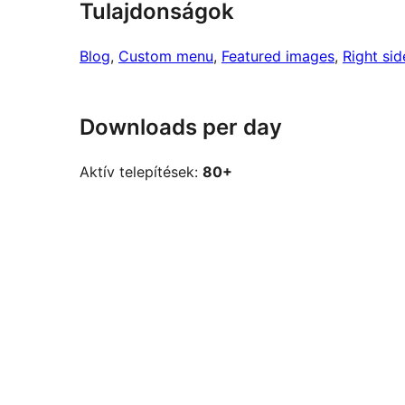
Tulajdonságok
Blog
, 
Custom menu
, 
Featured images
, 
Right sid
Downloads per day
Aktív telepítések:
80+