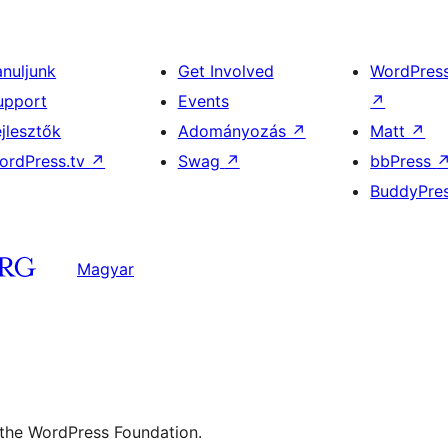
anuljunk
Get Involved
WordPres
upport
Events
↗
ejlesztők
Adományozás
↗
Matt
↗
ordPress.tv
↗
Swag
↗
bbPress
BuddyPre
Magyar
 the WordPress Foundation.