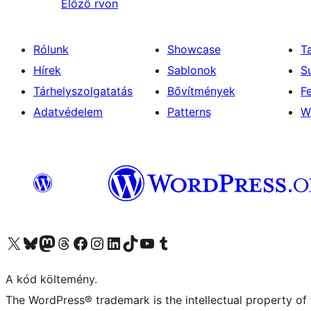
Előző
rvon
Rólunk
Showcase
T
Hírek
Sablonok
S
Tárhelyszolgatatás
Bővítmények
F
Adatvédelem
Patterns
W
Visit our X (formerly Twitter) account
Visit our Bluesky account
Twitter csatornánk
Visit our Threads account
Facebook oldalunk megtekintése
Visit our Instagram account
Visit our LinkedIn account
Visit our TikTok account
Visit our YouTube channel
Visit our Tumblr account
A kód költemény.
The WordPress® trademark is the intellectual property of