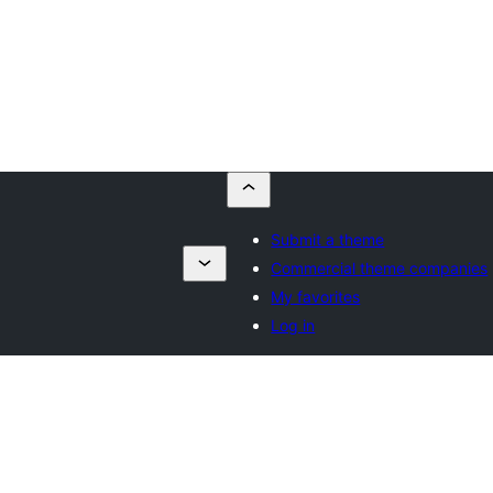
Submit a theme
Commercial theme companies
My favorites
Log in