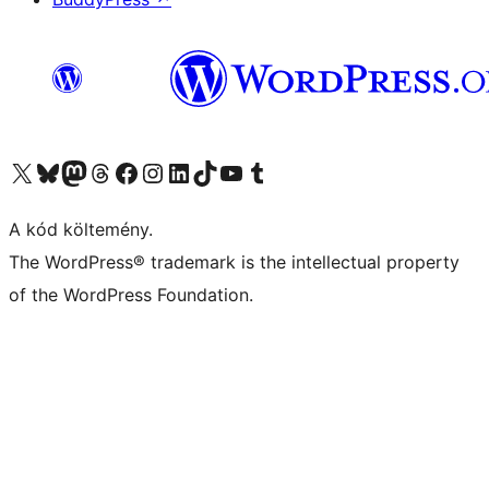
Visit our X (formerly Twitter) account
Visit our Bluesky account
Twitter csatornánk
Visit our Threads account
Facebook oldalunk megtekintése
Visit our Instagram account
Visit our LinkedIn account
Visit our TikTok account
Visit our YouTube channel
Visit our Tumblr account
A kód költemény.
The WordPress® trademark is the intellectual property
of the WordPress Foundation.