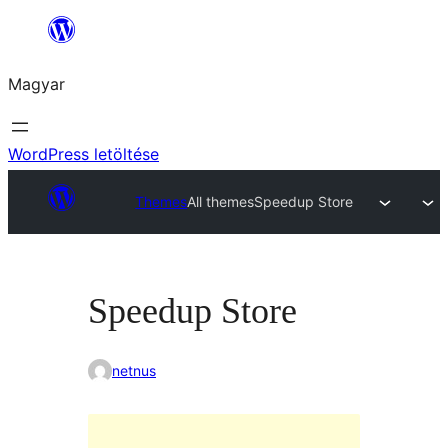
Ugrás
a
Magyar
tartalomhoz
WordPress letöltése
Themes
All themes
Speedup Store
Speedup Store
netnus