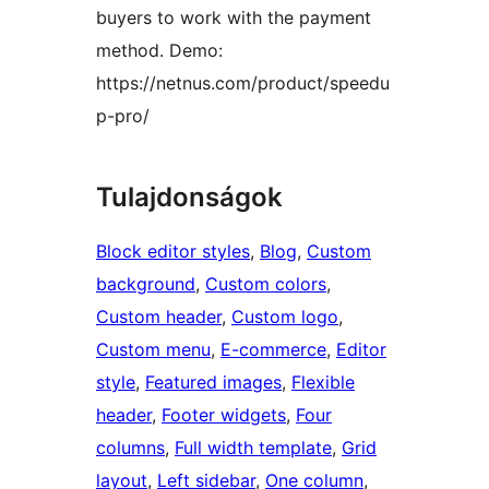
buyers to work with the payment
method. Demo:
https://netnus.com/product/speedu
p-pro/
Tulajdonságok
Block editor styles
, 
Blog
, 
Custom
background
, 
Custom colors
, 
Custom header
, 
Custom logo
, 
Custom menu
, 
E-commerce
, 
Editor
style
, 
Featured images
, 
Flexible
header
, 
Footer widgets
, 
Four
columns
, 
Full width template
, 
Grid
layout
, 
Left sidebar
, 
One column
, 