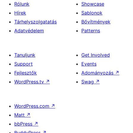
Rólunk
Showcase
Hírek
Sablonok
Tárhelyszolgatatás
Bővítmények
Adatvédelem
Patterns
Tanuljunk
Get Involved
Support
Events
Fejlesztők
Adományozás
↗
WordPress.tv
↗
Swag
↗
WordPress.com
↗
Matt
↗
bbPress
↗
BuddyPress
↗