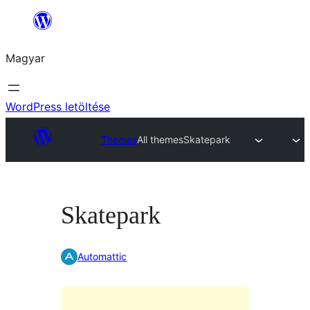
Ugrás
a
Magyar
tartalomhoz
WordPress letöltése
Themes
All themes
Skatepark
Skatepark
Automattic