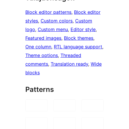
Block editor patterns
, 
Block editor
styles
, 
Custom colors
, 
Custom
logo
, 
Custom menu
, 
Editor style
, 
Featured images
, 
Block themes
, 
One column
, 
RTL language support
, 
Theme options
, 
Threaded
comments
, 
Translation ready
, 
Wide
blocks
Patterns