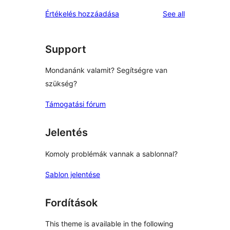
reviews
star
1-
reviews
Értékelés hozzáadása
See all
reviews
star
reviews
Support
Mondanánk valamit? Segítségre van
szükség?
Támogatási fórum
Jelentés
Komoly problémák vannak a sablonnal?
Sablon jelentése
Fordítások
This theme is available in the following