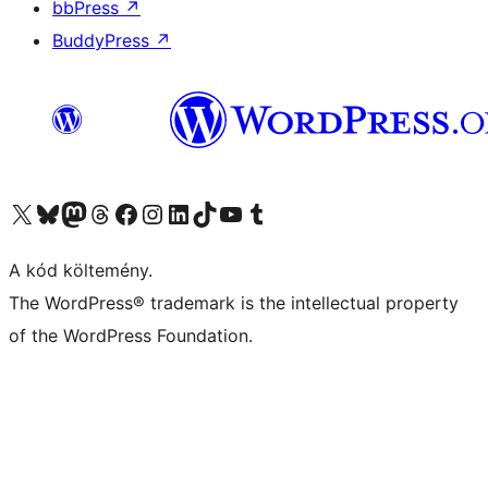
bbPress
↗
BuddyPress
↗
Visit our X (formerly Twitter) account
Visit our Bluesky account
Twitter csatornánk
Visit our Threads account
Facebook oldalunk megtekintése
Visit our Instagram account
Visit our LinkedIn account
Visit our TikTok account
Visit our YouTube channel
Visit our Tumblr account
A kód költemény.
The WordPress® trademark is the intellectual property
of the WordPress Foundation.