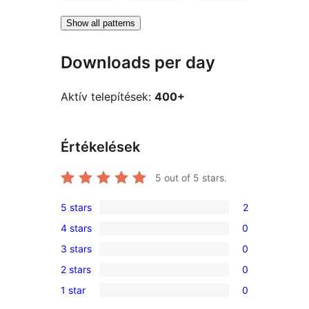
Show all patterns
Downloads per day
Aktív telepítések:
400+
Értékelések
5
out of 5 stars.
5 stars
2
2
4 stars
0
5-
0
3 stars
0
star
4-
0
reviews
2 stars
0
star
3-
0
reviews
1 star
0
star
2-
0