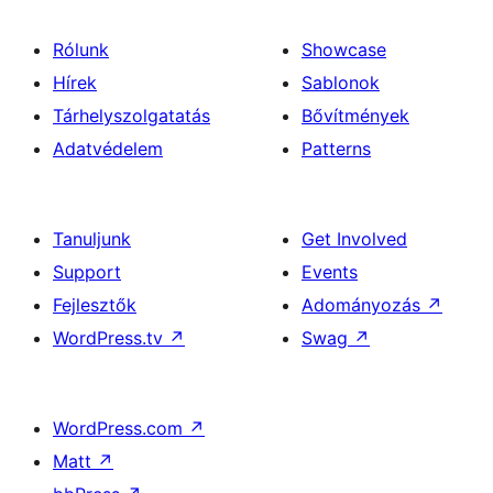
Rólunk
Showcase
Hírek
Sablonok
Tárhelyszolgatatás
Bővítmények
Adatvédelem
Patterns
Tanuljunk
Get Involved
Support
Events
Fejlesztők
Adományozás
↗
WordPress.tv
↗
Swag
↗
WordPress.com
↗
Matt
↗