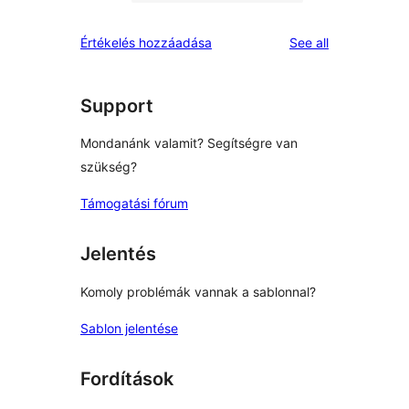
0
reviews
star
1-
reviews
Értékelés hozzáadása
See all
reviews
star
reviews
Support
Mondanánk valamit? Segítségre van
szükség?
Támogatási fórum
Jelentés
Komoly problémák vannak a sablonnal?
Sablon jelentése
Fordítások