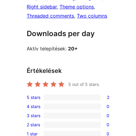
Right sidebar
, 
Theme options
, 
Threaded comments
, 
Two columns
Downloads per day
Aktív telepítések:
20+
Értékelések
5
out of 5 stars.
5 stars
2
2
4 stars
0
5-
0
3 stars
0
star
4-
0
reviews
2 stars
0
star
3-
0
reviews
1 star
0
star
2-