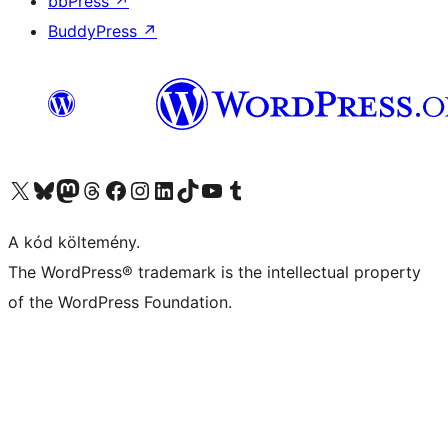
bbPress
↗
BuddyPress
↗
Visit our X (formerly Twitter) account
Visit our Bluesky account
Twitter csatornánk
Visit our Threads account
Facebook oldalunk megtekintése
Visit our Instagram account
Visit our LinkedIn account
Visit our TikTok account
Visit our YouTube channel
Visit our Tumblr account
A kód költemény.
The WordPress® trademark is the intellectual property
of the WordPress Foundation.