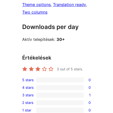
Theme options
, 
Translation ready
, 
Two columns
Downloads per day
Aktív telepítések:
30+
Értékelések
3
out of 5 stars.
5 stars
0
0
4 stars
0
5-
0
3 stars
1
star
4-
1
reviews
2 stars
0
star
3-
0
reviews
1 star
0
star
2-
0