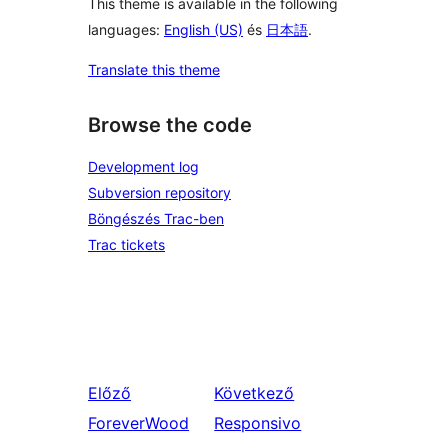
This theme is available in the following
languages:
English (US)
és
日本語
.
Translate this theme
Browse the code
Development log
Subversion repository
Böngészés Trac-ben
Trac tickets
Előző
Következő
ForeverWood
Responsivo