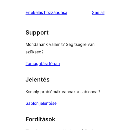
review
star
1-
reviews
Értékelés hozzáadása
See all
reviews
star
reviews
Support
Mondanánk valamit? Segítségre van
szükség?
Támogatási fórum
Jelentés
Komoly problémák vannak a sablonnal?
Sablon jelentése
Fordítások