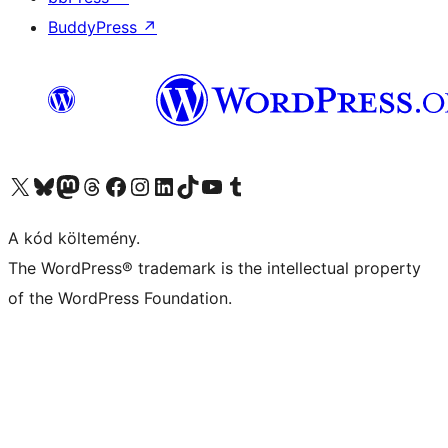
BuddyPress
↗
Visit our X (formerly Twitter) account
Visit our Bluesky account
Twitter csatornánk
Visit our Threads account
Facebook oldalunk megtekintése
Visit our Instagram account
Visit our LinkedIn account
Visit our TikTok account
Visit our YouTube channel
Visit our Tumblr account
A kód költemény.
The WordPress® trademark is the intellectual property
of the WordPress Foundation.