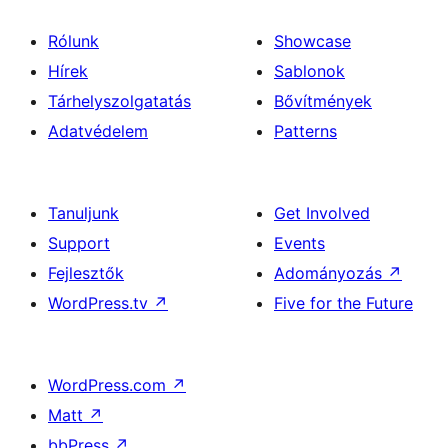
Rólunk
Showcase
Hírek
Sablonok
Tárhelyszolgatatás
Bővítmények
Adatvédelem
Patterns
Tanuljunk
Get Involved
Support
Events
Fejlesztők
Adományozás
↗
WordPress.tv
↗
Five for the Future
WordPress.com
↗
Matt
↗
bbPress
↗