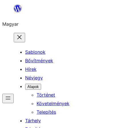
Ugrás
a
Magyar
tartalomhoz
Sablonok
Bővítmények
Hírek
Névjegy
Alapok
Történet
Követelmények
Telepítés
Tárhely