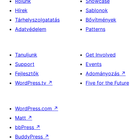
Rólunk
Showcase
Hírek
Sablonok
Tárhelyszolgatatás
Bővítmények
Adatvédelem
Patterns
Tanuljunk
Get Involved
Support
Events
Fejlesztők
Adományozás
↗
WordPress.tv
↗
Five for the Future
WordPress.com
↗
Matt
↗
bbPress
↗
BuddyPress
↗