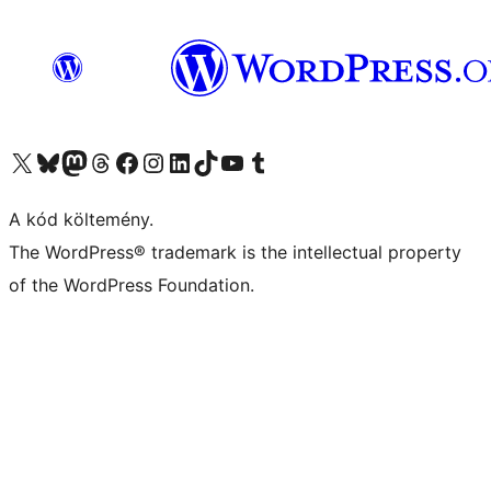
Visit our X (formerly Twitter) account
Visit our Bluesky account
Twitter csatornánk
Visit our Threads account
Facebook oldalunk megtekintése
Visit our Instagram account
Visit our LinkedIn account
Visit our TikTok account
Visit our YouTube channel
Visit our Tumblr account
A kód költemény.
The WordPress® trademark is the intellectual property
of the WordPress Foundation.