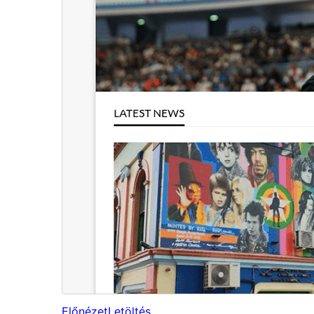
Előnézet
Letöltés