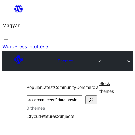
Ugrás
a
Magyar
tartalomhoz
WordPress letöltése
Themes
Block
Popular
Latest
Community
Commercial
themes
Keresés
0 themes
Layout
Features
Subjects