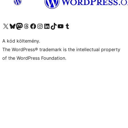
Visit our X (formerly Twitter) account
Visit our Bluesky account
Twitter csatornánk
Visit our Threads account
Facebook oldalunk megtekintése
Visit our Instagram account
Visit our LinkedIn account
Visit our TikTok account
Visit our YouTube channel
Visit our Tumblr account
A kód költemény.
The WordPress® trademark is the intellectual property
of the WordPress Foundation.