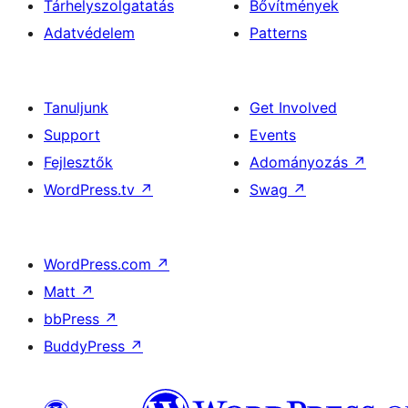
Tárhelyszolgatatás
Bővítmények
Adatvédelem
Patterns
Tanuljunk
Get Involved
Support
Events
Fejlesztők
Adományozás
↗
WordPress.tv
↗
Swag
↗
WordPress.com
↗
Matt
↗
bbPress
↗
BuddyPress
↗