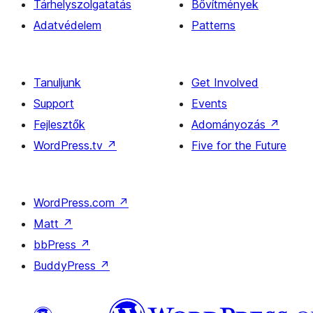
Tárhelyszolgatatás
Bővítmények
Adatvédelem
Patterns
Tanuljunk
Get Involved
Support
Events
Fejlesztők
Adományozás
↗
WordPress.tv
↗
Five for the Future
WordPress.com
↗
Matt
↗
bbPress
↗
BuddyPress
↗