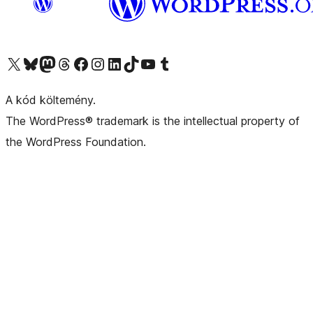
Visit our X (formerly Twitter) account
Visit our Bluesky account
Twitter csatornánk
Visit our Threads account
Facebook oldalunk megtekintése
Visit our Instagram account
Visit our LinkedIn account
Visit our TikTok account
Visit our YouTube channel
Visit our Tumblr account
A kód költemény.
The WordPress® trademark is the intellectual property of
the WordPress Foundation.