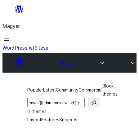
Ugrás
a
Magyar
tartalomhoz
WordPress letöltése
Themes
Block
Popular
Latest
Community
Commercial
themes
Keresés
0 themes
Layout
Features
Subjects