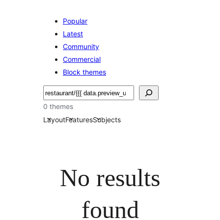
Popular
Latest
Community
Commercial
Block themes
Keresés
0 themes
Layout
Features
Subjects
No results
found