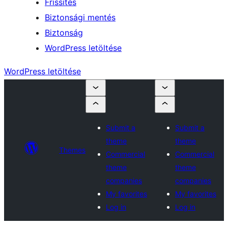
Frissítés
Biztonsági mentés
Biztonság
WordPress letöltése
WordPress letöltése
Submit a
Submit a
theme
theme
Themes
Commercial
Commercial
theme
theme
companies
companies
My favorites
My favorites
Log in
Log in