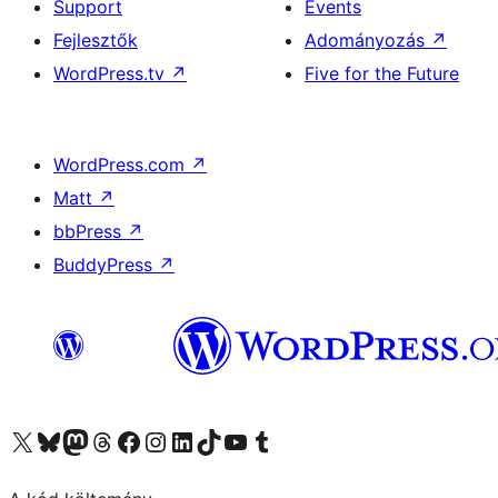
Support
Events
Fejlesztők
Adományozás
↗
WordPress.tv
↗
Five for the Future
WordPress.com
↗
Matt
↗
bbPress
↗
BuddyPress
↗
Visit our X (formerly Twitter) account
Visit our Bluesky account
Twitter csatornánk
Visit our Threads account
Facebook oldalunk megtekintése
Visit our Instagram account
Visit our LinkedIn account
Visit our TikTok account
Visit our YouTube channel
Visit our Tumblr account