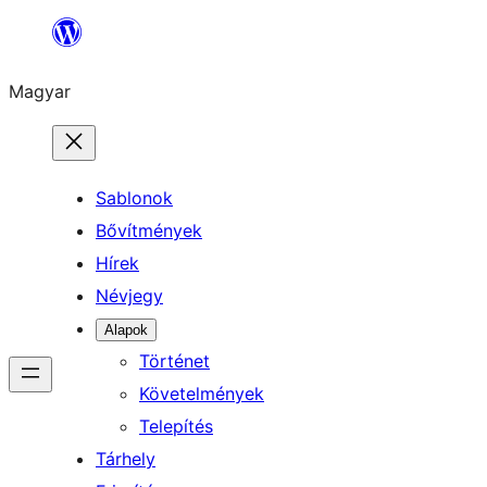
Ugrás
a
Magyar
tartalomhoz
Sablonok
Bővítmények
Hírek
Névjegy
Alapok
Történet
Követelmények
Telepítés
Tárhely