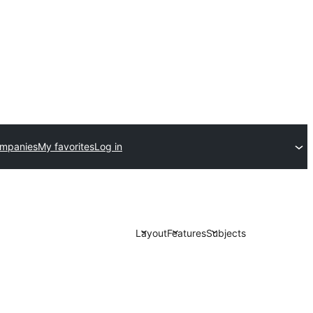
ompanies
My favorites
Log in
Layout
Features
Subjects