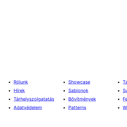
Rólunk
Showcase
T
Hírek
Sablonok
S
Tárhelyszolgatatás
Bővítmények
F
Adatvédelem
Patterns
W