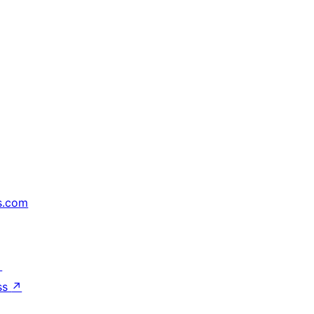
s.com
↗
ss
↗