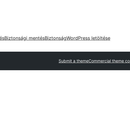
tés
Biztonsági mentés
Biztonság
WordPress letöltése
Submit a theme
Commercial theme c