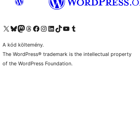
Visit our X (formerly Twitter) account
Visit our Bluesky account
Twitter csatornánk
Visit our Threads account
Facebook oldalunk megtekintése
Visit our Instagram account
Visit our LinkedIn account
Visit our TikTok account
Visit our YouTube channel
Visit our Tumblr account
A kód költemény.
The WordPress® trademark is the intellectual property
of the WordPress Foundation.