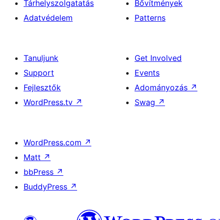
Tárhelyszolgatatás
Bővítmények
Adatvédelem
Patterns
Tanuljunk
Get Involved
Support
Events
Fejlesztők
Adományozás
↗
WordPress.tv
↗
Swag
↗
WordPress.com
↗
Matt
↗
bbPress
↗
BuddyPress
↗