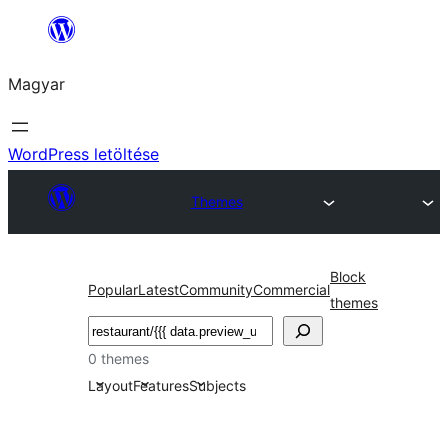
Ugrás
a
Magyar
tartalomhoz
WordPress letöltése
Themes
Block
Popular
Latest
Community
Commercial
themes
Keresés
0 themes
Layout
Features
Subjects