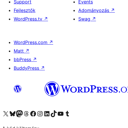
Support
Events
Fejlesztők
Adományozás
↗
WordPress.tv
↗
Swag
↗
WordPress.com
↗
Matt
↗
bbPress
↗
BuddyPress
↗
Visit our X (formerly Twitter) account
Visit our Bluesky account
Twitter csatornánk
Visit our Threads account
Facebook oldalunk megtekintése
Visit our Instagram account
Visit our LinkedIn account
Visit our TikTok account
Visit our YouTube channel
Visit our Tumblr account