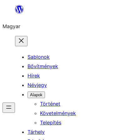
Ugrás
a
Magyar
tartalomhoz
Sablonok
Bővítmények
Hírek
Névjegy
Alapok
Történet
Követelmények
Telepítés
Tárhely