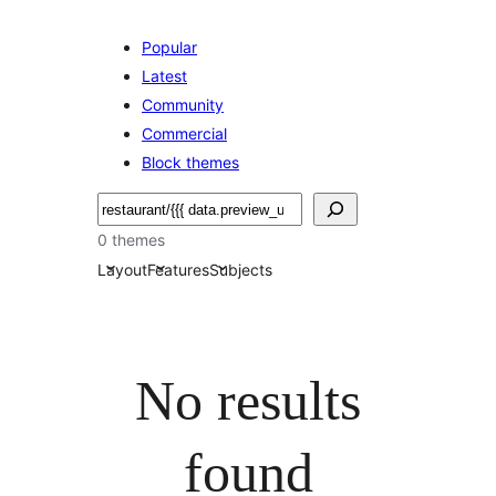
Popular
Latest
Community
Commercial
Block themes
Keresés
0 themes
Layout
Features
Subjects
No results
found