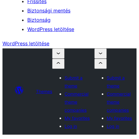
Frissítés
Biztonsági mentés
Biztonság
WordPress letöltése
WordPress letöltése
Submit a
Submit a
theme
theme
Themes
Commercial
Commercial
theme
theme
companies
companies
My favorites
My favorites
Log in
Log in