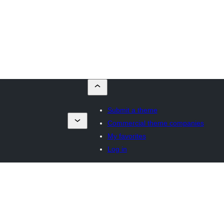
Submit a theme
Commercial theme companies
My favorites
Log in