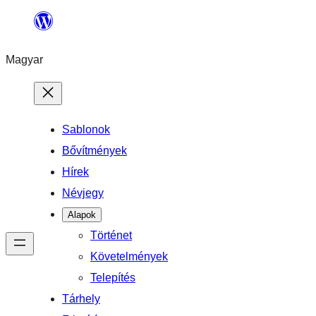
Ugrás
a
Magyar
tartalomhoz
Sablonok
Bővítmények
Hírek
Névjegy
Alapok
Történet
Követelmények
Telepítés
Tárhely