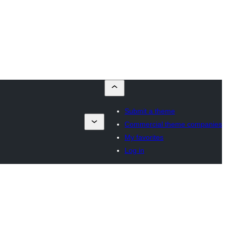
Submit a theme
Commercial theme companies
My favorites
Log in