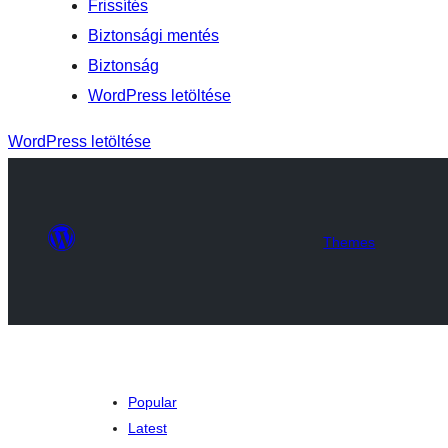
Frissítés
Biztonsági mentés
Biztonság
WordPress letöltése
WordPress letöltése
Themes
Popular
Latest