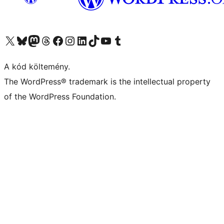
Visit our X (formerly Twitter) account
Visit our Bluesky account
Twitter csatornánk
Visit our Threads account
Facebook oldalunk megtekintése
Visit our Instagram account
Visit our LinkedIn account
Visit our TikTok account
Visit our YouTube channel
Visit our Tumblr account
A kód költemény.
The WordPress® trademark is the intellectual property
of the WordPress Foundation.