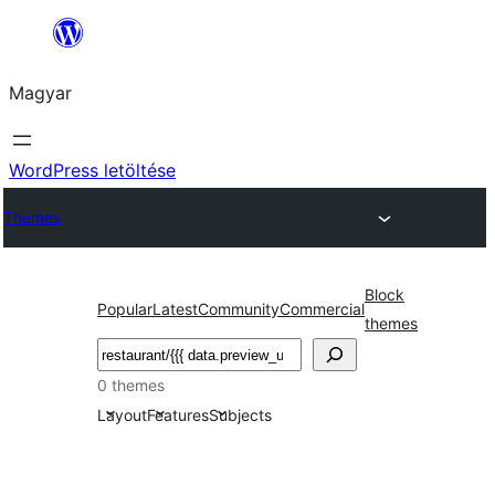
Ugrás
a
Magyar
tartalomhoz
WordPress letöltése
Themes
Block
Popular
Latest
Community
Commercial
themes
Keresés
0 themes
Layout
Features
Subjects