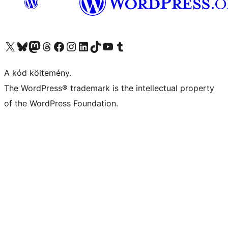
Visit our X (formerly Twitter) account
Visit our Bluesky account
Twitter csatornánk
Visit our Threads account
Facebook oldalunk megtekintése
Visit our Instagram account
Visit our LinkedIn account
Visit our TikTok account
Visit our YouTube channel
Visit our Tumblr account
A kód költemény.
The WordPress® trademark is the intellectual property
of the WordPress Foundation.