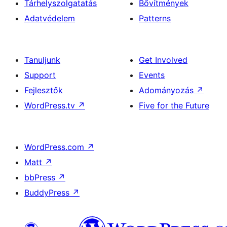
Tárhelyszolgatatás
Bővítmények
Adatvédelem
Patterns
Tanuljunk
Get Involved
Support
Events
Fejlesztők
Adományozás
↗
WordPress.tv
↗
Five for the Future
WordPress.com
↗
Matt
↗
bbPress
↗
BuddyPress
↗