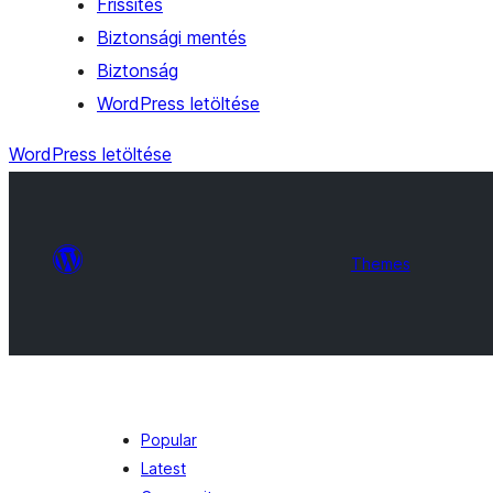
Frissítés
Biztonsági mentés
Biztonság
WordPress letöltése
WordPress letöltése
Themes
Popular
Latest