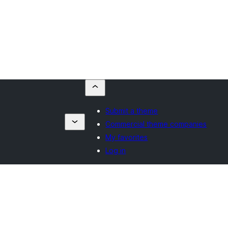
Submit a theme
Commercial theme companies
My favorites
Log in