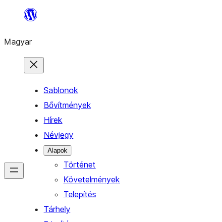
Ugrás
a
Magyar
tartalomhoz
Sablonok
Bővítmények
Hírek
Névjegy
Alapok
Történet
Követelmények
Telepítés
Tárhely