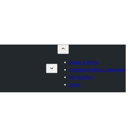
Submit a theme
Commercial theme companies
My favorites
Log in