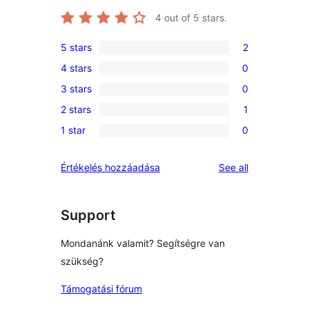
4
out of 5 stars.
5 stars
2
2
4 stars
0
5-
0
3 stars
0
star
4-
0
reviews
2 stars
1
star
3-
1
reviews
1 star
0
star
2-
0
reviews
star
1-
reviews
Értékelés hozzáadása
See all
review
star
reviews
Support
Mondanánk valamit? Segítségre van
szükség?
Támogatási fórum