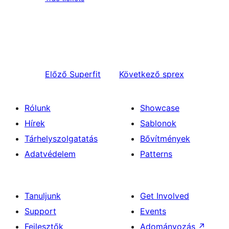
Előző
Superfit
Következő
sprex
Rólunk
Showcase
Hírek
Sablonok
Tárhelyszolgatatás
Bővítmények
Adatvédelem
Patterns
Tanuljunk
Get Involved
Support
Events
Fejlesztők
Adományozás
↗