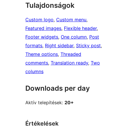
Tulajdonságok
Custom logo
, 
Custom menu
, 
Featured images
, 
Flexible header
, 
Footer widgets
, 
One column
, 
Post
formats
, 
Right sidebar
, 
Sticky post
, 
Theme options
, 
Threaded
comments
, 
Translation ready
, 
Two
columns
Downloads per day
Aktív telepítések:
20+
Értékelések