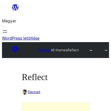
Ugrás
a
Magyar
tartalomhoz
WordPress letöltése
Themes
All themes
Reflect
Reflect
Sazzad