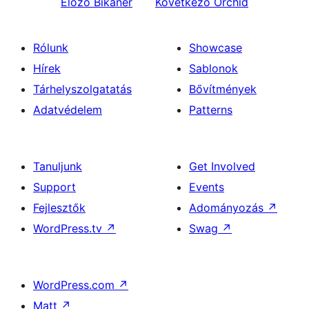
Előző
Bikaner
Következő
Orchid
Rólunk
Showcase
Hírek
Sablonok
Tárhelyszolgatatás
Bővítmények
Adatvédelem
Patterns
Tanuljunk
Get Involved
Support
Events
Fejlesztők
Adományozás
↗
WordPress.tv
↗
Swag
↗
WordPress.com
↗
Matt
↗