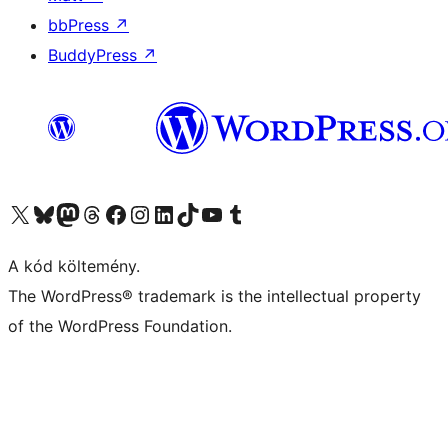
bbPress
↗
BuddyPress
↗
Visit our X (formerly Twitter) account
Visit our Bluesky account
Twitter csatornánk
Visit our Threads account
Facebook oldalunk megtekintése
Visit our Instagram account
Visit our LinkedIn account
Visit our TikTok account
Visit our YouTube channel
Visit our Tumblr account
A kód költemény.
The WordPress® trademark is the intellectual property
of the WordPress Foundation.