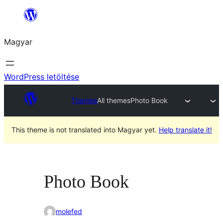
Ugrás
a
Magyar
tartalomhoz
WordPress letöltése
Themes
All themes
Photo Book
This theme is not translated into Magyar yet.
Help translate it!
Photo Book
molefed