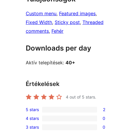
Custom menu
, 
Featured images
, 
Fixed Width
, 
Sticky post
, 
Threaded
comments
, 
Fehér
Downloads per day
Aktív telepítések:
40+
Értékelések
4
out of 5 stars.
5 stars
2
2
4 stars
0
5-
0
3 stars
0
star
4-
0