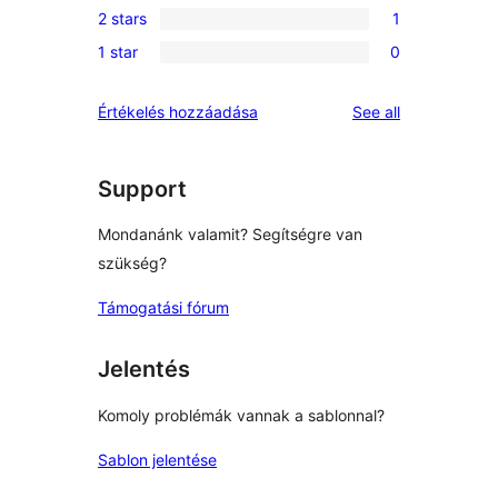
reviews
2 stars
1
star
3-
1
reviews
1 star
0
star
2-
0
reviews
star
1-
reviews
Értékelés hozzáadása
See all
review
star
reviews
Support
Mondanánk valamit? Segítségre van
szükség?
Támogatási fórum
Jelentés
Komoly problémák vannak a sablonnal?
Sablon jelentése