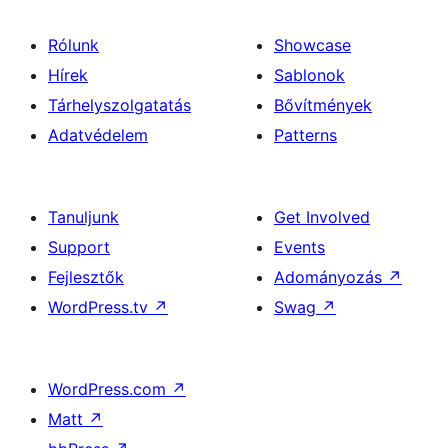
Rólunk
Showcase
Hírek
Sablonok
Tárhelyszolgatatás
Bővítmények
Adatvédelem
Patterns
Tanuljunk
Get Involved
Support
Events
Fejlesztők
Adományozás
↗
WordPress.tv
↗
Swag
↗
WordPress.com
↗
Matt
↗