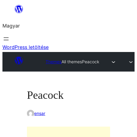
Ugrás
a
Magyar
tartalomhoz
WordPress letöltése
Themes
All themes
Peacock
Peacock
ensar