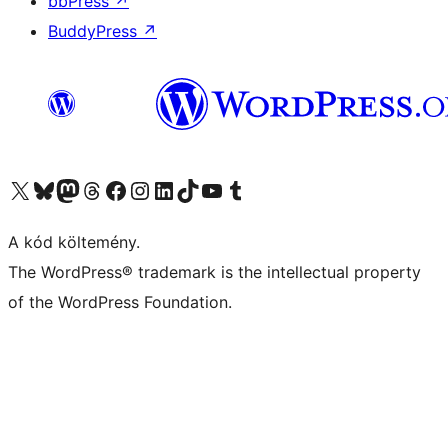
bbPress
↗
BuddyPress
↗
Visit our X (formerly Twitter) account
Visit our Bluesky account
Twitter csatornánk
Visit our Threads account
Facebook oldalunk megtekintése
Visit our Instagram account
Visit our LinkedIn account
Visit our TikTok account
Visit our YouTube channel
Visit our Tumblr account
A kód költemény.
The WordPress® trademark is the intellectual property
of the WordPress Foundation.