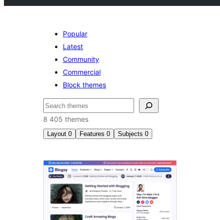
Popular
Latest
Community
Commercial
Block themes
Keresés
8 405 themes
Layout
0
Features
0
Subjects
0
All
themes