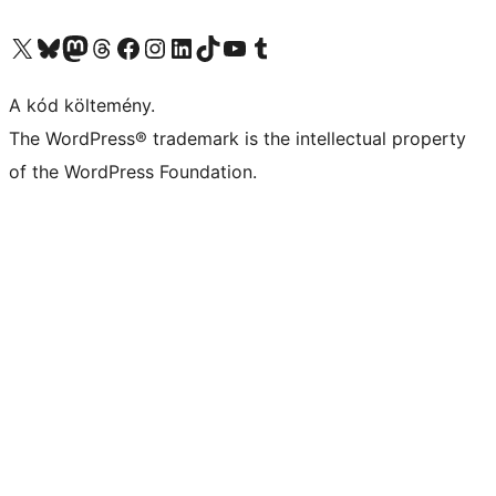
Visit our X (formerly Twitter) account
Visit our Bluesky account
Twitter csatornánk
Visit our Threads account
Facebook oldalunk megtekintése
Visit our Instagram account
Visit our LinkedIn account
Visit our TikTok account
Visit our YouTube channel
Visit our Tumblr account
A kód költemény.
The WordPress® trademark is the intellectual property
of the WordPress Foundation.