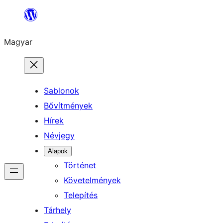
Ugrás
a
Magyar
tartalomhoz
Sablonok
Bővítmények
Hírek
Névjegy
Alapok
Történet
Követelmények
Telepítés
Tárhely