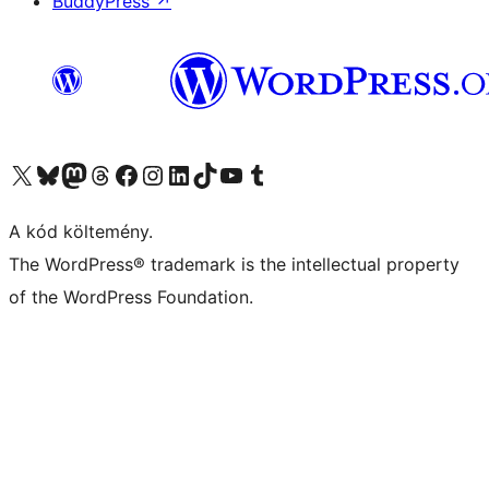
BuddyPress
↗
Visit our X (formerly Twitter) account
Visit our Bluesky account
Twitter csatornánk
Visit our Threads account
Facebook oldalunk megtekintése
Visit our Instagram account
Visit our LinkedIn account
Visit our TikTok account
Visit our YouTube channel
Visit our Tumblr account
A kód költemény.
The WordPress® trademark is the intellectual property
of the WordPress Foundation.