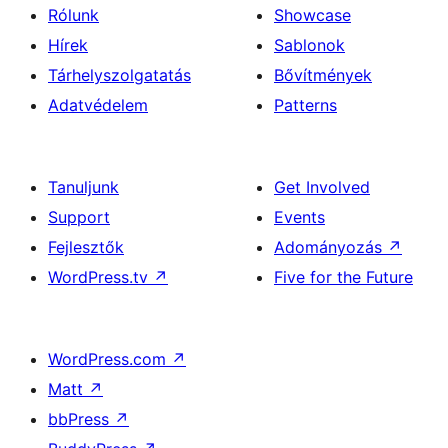
Rólunk
Showcase
Hírek
Sablonok
Tárhelyszolgatatás
Bővítmények
Adatvédelem
Patterns
Tanuljunk
Get Involved
Support
Events
Fejlesztők
Adományozás
↗
WordPress.tv
↗
Five for the Future
WordPress.com
↗
Matt
↗
bbPress
↗