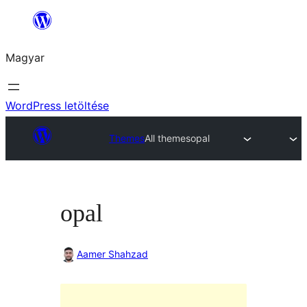
Ugrás
a
Magyar
tartalomhoz
WordPress letöltése
Themes
All themes
opal
opal
Aamer Shahzad