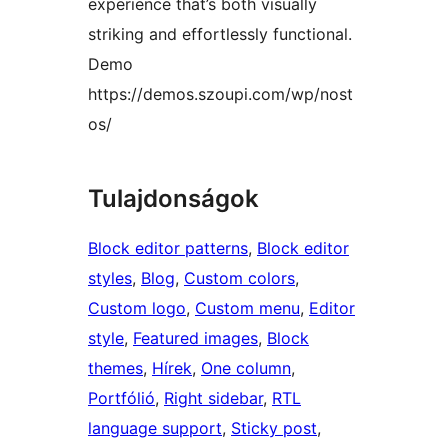
experience that’s both visually
striking and effortlessly functional.
Demo
https://demos.szoupi.com/wp/nost
os/
Tulajdonságok
Block editor patterns
, 
Block editor
styles
, 
Blog
, 
Custom colors
, 
Custom logo
, 
Custom menu
, 
Editor
style
, 
Featured images
, 
Block
themes
, 
Hírek
, 
One column
, 
Portfólió
, 
Right sidebar
, 
RTL
language support
, 
Sticky post
, 