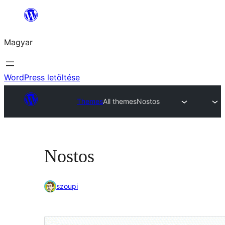
Ugrás
a
Magyar
tartalomhoz
WordPress letöltése
Themes
All themes
Nostos
Nostos
szoupi