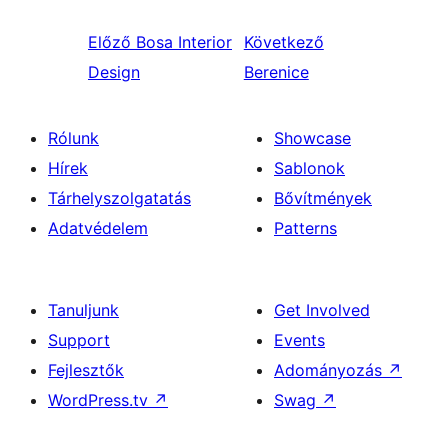
Előző
Bosa Interior
Következő
Design
Berenice
Rólunk
Showcase
Hírek
Sablonok
Tárhelyszolgatatás
Bővítmények
Adatvédelem
Patterns
Tanuljunk
Get Involved
Support
Events
Fejlesztők
Adományozás
↗
WordPress.tv
↗
Swag
↗