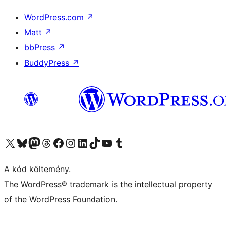
WordPress.com
↗
Matt
↗
bbPress
↗
BuddyPress
↗
Visit our X (formerly Twitter) account
Visit our Bluesky account
Twitter csatornánk
Visit our Threads account
Facebook oldalunk megtekintése
Visit our Instagram account
Visit our LinkedIn account
Visit our TikTok account
Visit our YouTube channel
Visit our Tumblr account
A kód költemény.
The WordPress® trademark is the intellectual property
of the WordPress Foundation.