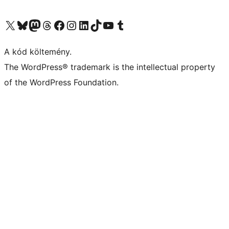
Visit our X (formerly Twitter) account
Visit our Bluesky account
Twitter csatornánk
Visit our Threads account
Facebook oldalunk megtekintése
Visit our Instagram account
Visit our LinkedIn account
Visit our TikTok account
Visit our YouTube channel
Visit our Tumblr account
A kód költemény.
The WordPress® trademark is the intellectual property
of the WordPress Foundation.