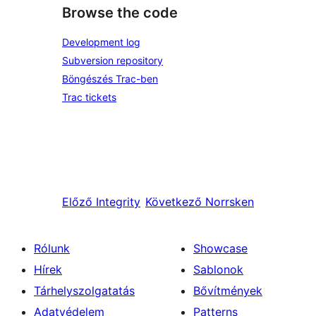
Browse the code
Development log
Subversion repository
Böngészés Trac-ben
Trac tickets
Előző
Integrity
Következő
Norrsken
Rólunk
Showcase
Hírek
Sablonok
Tárhelyszolgatatás
Bővítmények
Adatvédelem
Patterns