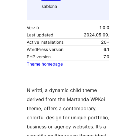
sablona
Verzió
1.0.0
Last updated
2024.05.09.
Active installations
20+
WordPress version
6.1
PHP version
7.0
Theme homepage
Nivritti, a dynamic child theme
derived from the Martanda WPKoi
theme, offers a contemporary,
colorful design for unique portfolio,
business or agency websites. It’s a
versatile multipurpose theme ideal