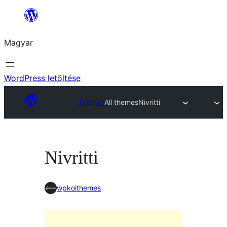
Ugrás
a
Magyar
tartalomhoz
WordPress letöltése
Themes
All themes
Nivritti
Nivritti
wpkoithemes