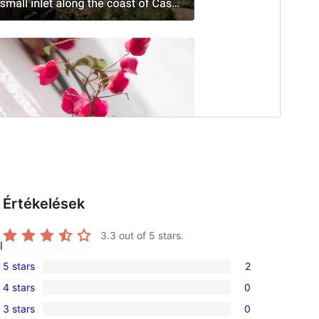
Értékelések
3.3
out of 5 stars.
l
5 stars
2
2
4 stars
0
5-
0
3 stars
0
star
4-
0