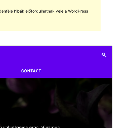
denféle hibák előfordulhatnak vele a WordPress
Előnézet
Letöltés
Verzió
0.7.0
Last updated
2022.12.12.
Active installations
300+
PHP version
5.6
Theme homepage