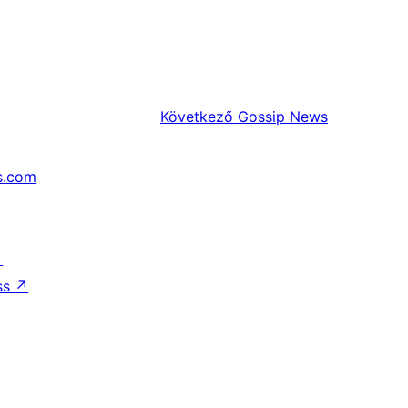
Következő
Gossip News
s.com
↗
ss
↗