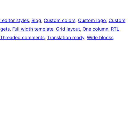
 editor styles
, 
Blog
, 
Custom colors
, 
Custom logo
, 
Custom
dgets
, 
Full width template
, 
Grid layout
, 
One column
, 
RTL
Threaded comments
, 
Translation ready
, 
Wide blocks