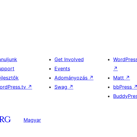
anuljunk
Get Involved
WordPres
upport
Events
↗
ejlesztők
Adományozás
↗
Matt
↗
ordPress.tv
↗
Swag
↗
bbPress
BuddyPre
Magyar