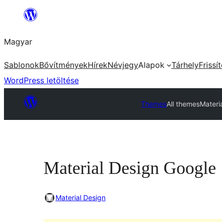
Ugrás
a
Magyar
tartalomhoz
Sablonok
Bővítmények
Hírek
Névjegy
Alapok
Tárhely
Frissí
WordPress letöltése
Themes
All themes
Materi
Material Design Google
Material Design