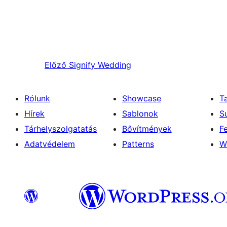
Előző
Signify Wedding
Rólunk
Showcase
T
Hírek
Sablonok
S
Tárhelyszolgatatás
Bővítmények
F
Adatvédelem
Patterns
W