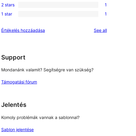
reviews
2 stars
1
star
3-
1
reviews
1 star
1
star
2-
1
reviews
star
1-
reviews
Értékelés hozzáadása
See all
review
star
review
Support
Mondanánk valamit? Segítségre van szükség?
Támogatási fórum
Jelentés
Komoly problémák vannak a sablonnal?
Sablon jelentése