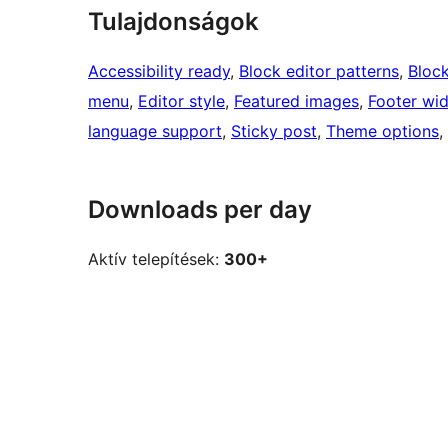
Tulajdonságok
Accessibility ready
, 
Block editor patterns
, 
Block
menu
, 
Editor style
, 
Featured images
, 
Footer wi
language support
, 
Sticky post
, 
Theme options
, 
Downloads per day
Aktív telepítések:
300+