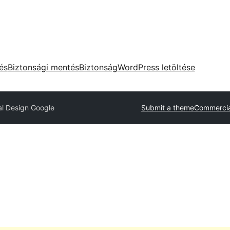
tés
Biztonsági mentés
Biztonság
WordPress letöltése
al Design Google
Submit a theme
Commercia