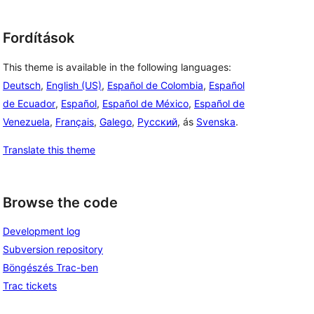
Fordítások
This theme is available in the following languages:
Deutsch
,
English (US)
,
Español de Colombia
,
Español
de Ecuador
,
Español
,
Español de México
,
Español de
Venezuela
,
Français
,
Galego
,
Русский
, ás
Svenska
.
Translate this theme
Browse the code
Development log
Subversion repository
Böngészés Trac-ben
Trac tickets