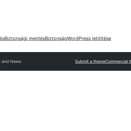
tés
Biztonsági mentés
Biztonság
WordPress letöltése
 and News
Submit a theme
Commercial 