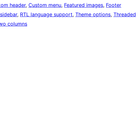
tom header
, 
Custom menu
, 
Featured images
, 
Footer
 sidebar
, 
RTL language support
, 
Theme options
, 
Threaded
wo columns