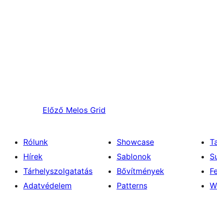
Előző
Melos Grid
Rólunk
Showcase
T
Hírek
Sablonok
S
Tárhelyszolgatatás
Bővítmények
F
Adatvédelem
Patterns
W