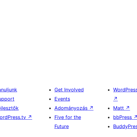
anuljunk
Get Involved
WordPres
upport
Events
↗
ejlesztők
Adományozás
↗
Matt
↗
ordPress.tv
↗
Five for the
bbPress
Future
BuddyPre