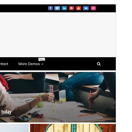
Előnézet
Letöltés
Refined Magazine
sablon származtatott
sablona
Verzió
1.0.5
Last updated
2026.02.26.
Active installations
300+
PHP version
7.0
Theme homepage