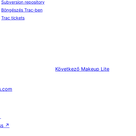
Subversion repository
Böngészés Trac-ben
Trac tickets
Következő
Makeup Lite
s.com
↗
ss
↗