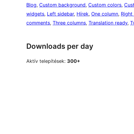
Blog
, 
Custom background
, 
Custom colors
, 
Cus
widgets
, 
Left sidebar
, 
Hírek
, 
One column
, 
Right
comments
, 
Three columns
, 
Translation ready
, 
T
Downloads per day
Aktív telepítések:
300+