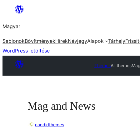
Ugrás
a
Magyar
tartalomhoz
Sablonok
Bővítmények
Hírek
Névjegy
Alapok
Tárhely
Frissí
WordPress letöltése
Themes
All themes
Mag
Mag and News
candidthemes