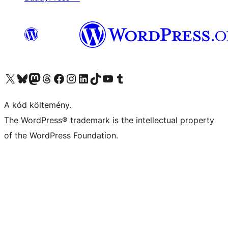
Visit our X (formerly Twitter) account
Visit our Bluesky account
Twitter csatornánk
Visit our Threads account
Facebook oldalunk megtekintése
Visit our Instagram account
Visit our LinkedIn account
Visit our TikTok account
Visit our YouTube channel
Visit our Tumblr account
A kód költemény.
The WordPress® trademark is the intellectual property
of the WordPress Foundation.