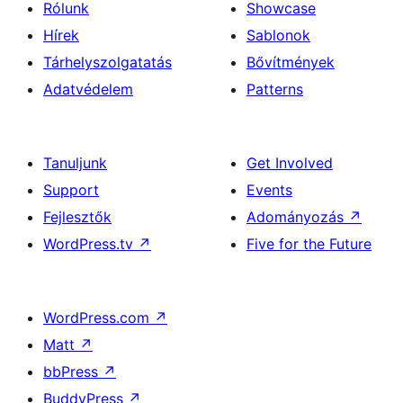
Rólunk
Showcase
Hírek
Sablonok
Tárhelyszolgatatás
Bővítmények
Adatvédelem
Patterns
Tanuljunk
Get Involved
Support
Events
Fejlesztők
Adományozás
↗
WordPress.tv
↗
Five for the Future
WordPress.com
↗
Matt
↗
bbPress
↗
BuddyPress
↗