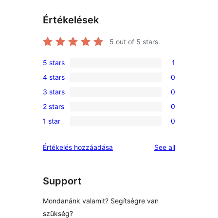
Értékelések
5
out of 5 stars.
5 stars
1
1
4 stars
0
5-
0
3 stars
0
star
4-
0
review
2 stars
0
star
3-
0
reviews
1 star
0
star
2-
0
reviews
star
1-
reviews
Értékelés hozzáadása
See all
reviews
star
reviews
Support
Mondanánk valamit? Segítségre van
szükség?