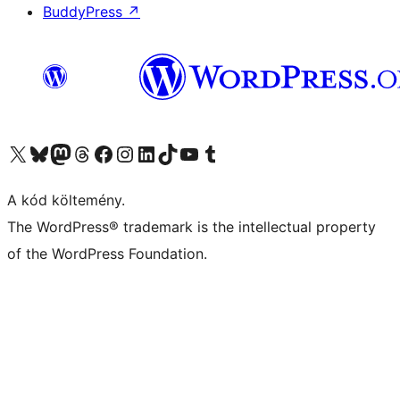
BuddyPress
↗
Visit our X (formerly Twitter) account
Visit our Bluesky account
Twitter csatornánk
Visit our Threads account
Facebook oldalunk megtekintése
Visit our Instagram account
Visit our LinkedIn account
Visit our TikTok account
Visit our YouTube channel
Visit our Tumblr account
A kód költemény.
The WordPress® trademark is the intellectual property
of the WordPress Foundation.