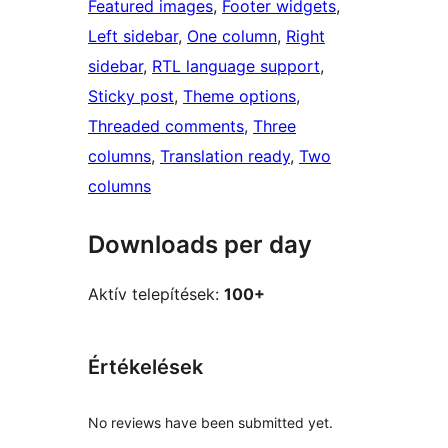
Featured images
, 
Footer widgets
, 
Left sidebar
, 
One column
, 
Right
sidebar
, 
RTL language support
, 
Sticky post
, 
Theme options
, 
Threaded comments
, 
Three
columns
, 
Translation ready
, 
Two
columns
Downloads per day
Aktív telepítések:
100+
Értékelések
No reviews have been submitted yet.