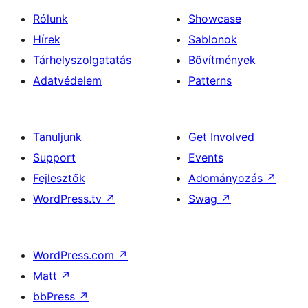
Rólunk
Showcase
Hírek
Sablonok
Tárhelyszolgatatás
Bővítmények
Adatvédelem
Patterns
Tanuljunk
Get Involved
Support
Events
Fejlesztők
Adományozás
↗
WordPress.tv
↗
Swag
↗
WordPress.com
↗
Matt
↗
bbPress
↗