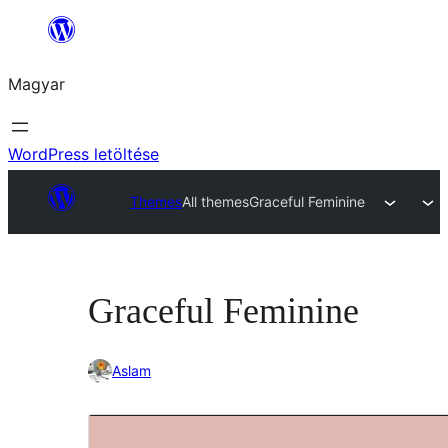
Ugrás
a
Magyar
tartalomhoz
WordPress letöltése
Themes
All themes
Graceful Feminine
Graceful Feminine
Aslam