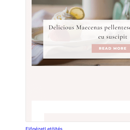
Előnézet
Letöltés